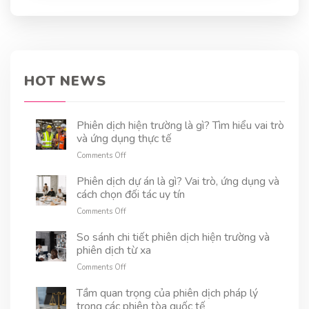
và thách thức riêng biệt. Bài viết này sẽ đi sâu
phân tích những cơ hội và thách thức mà dịch
thuật tài liệu kỹ thuật trong ngành dầu khí đang
đối mặt, đồng thời nhấn mạnh tầm quan trọng
của sự chuyên nghiệp, tính chuyên môn hóa và
việc cập nhật kiến thức không ngừng trong bối
HOT NEWS
cảnh toàn cầu hóa hiện nay.
Phiên dịch hiện trường là gì? Tìm hiểu vai trò
và ứng dụng thực tế
on
Comments Off
Phiên
dịch
Phiên dịch dự án là gì? Vai trò, ứng dụng và
hiện
cách chọn đối tác uy tín
trường
on
Comments Off
là
Phiên
gì?
dịch
So sánh chi tiết phiên dịch hiện trường và
Tìm
dự
phiên dịch từ xa
hiểu
án
vai
on
Comments Off
là
trò
So
gì?
và
sánh
Tầm quan trọng của phiên dịch pháp lý
Vai
ứng
chi
trong các phiên tòa quốc tế
trò,
dụng