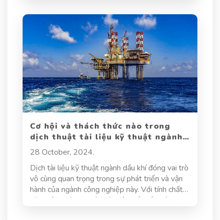
trong dịch thuật không chỉ giúp truyền đạt
thông tin một cách hiệu quả mà còn đảm bảo
rằng bệnh nhân nhận được sự chăm sóc tốt nhất
có thể. Khi thông tin y tế được dịch một cách
chính xác, bệnh nhân có thể hiểu rõ hơn về tình
trạng sức khỏe của mình, các phương pháp điều
trị cũng như các chỉ dẫn cần thiết, từ đó nâng
cao chất lượng chăm sóc và kết quả điều trị.
Cơ hội và thách thức nào trong
dịch thuật tài liệu kỹ thuật ngành
dầu khí?
28 October, 2024.
Dịch tài liệu kỹ thuật ngành dầu khí đóng vai trò
vô cùng quan trọng trong sự phát triển và vận
hành của ngành công nghiệp này. Với tính chất
kỹ thuật phức tạp và mức độ quốc tế hoá cao,
dịch loại tài liệu này đối mặt với những yêu cầu