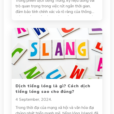
Trong phiên dịch tiếng Trung, ký hiệu đóng vai
trò quan trọng trong việc rút ngắn thời gian,
đảm bảo tính chính xác và rõ ràng của thông
điệp. Không chỉ giúp người phiên dịch ghi nhớ
nhanh chóng, ký hiệu trong phiên dịch tiếng
Trung còn giúp truyền tải ý nghĩa một cách
mạch lạc hơn, đặc biệt trong những tình huống
phức tạp. Bài viết này sẽ nhấn mạnh vai trò của
ký hiệu trong phiên dịch tiếng Trung và cung
cấp hướng dẫn cụ thể để sử dụng ký hiệu một
cách hiệu quả, nhằm tối ưu hóa quá trình phiên
dịch.
Dịch tiếng lóng là gì? Cách dịch
tiếng lóng sao cho đúng?
4 September, 2024.
Trong thời đại của mạng xã hội và văn hóa đại
chúng phát triển mạnh mẽ, tiếng lóng (slang) đã