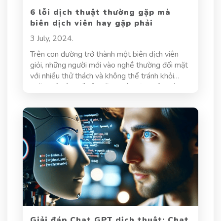
6 lỗi dịch thuật thường gặp mà
biên dịch viên hay gặp phải
3 July, 2024.
Trên con đường trở thành một biên dịch viên
giỏi, những người mới vào nghề thường đối mặt
với nhiều thử thách và không thể tránh khỏi
những lỗi lầm kể cả những biên dịch viên giàu
kinh nghiệm. Bài viết dưới đây, hãy cùng Dịch
thuật Hoa Sen điểm qua 6 lỗi dịch thuật thường
gặp mà các biên dịch viên hay mắc phải.
Giải đáp Chat GPT dịch thuật: Chat