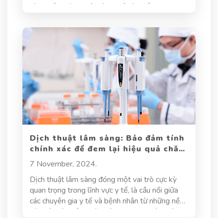
hàng tiềm năng. Vậy, làm thế nào để chinh phục
những thị trường mới, nơi ngôn ngữ và văn hóa
có thể là rào cản lớn? Câu trả lời nằm ở dịch
thuật tài liệu thương mại điện tử - chiếc chìa
khóa vàng mở ra cánh cửa thành công cho
doanh nghiệp trên thị trường quốc tế. Vậy dịch
tài liệu thương mại điện tử là gì? Tại sao nó lại
cần thiết trong việc phát triển thị trường? Hãy
cùng Hoa Sen tìm hiểu nhé!
Dịch thuật lâm sàng: Bảo đảm tính
chính xác để đem lại hiệu quả chăm
sóc y tế
7 November, 2024.
Dịch thuật lâm sàng đóng một vai trò cực kỳ
quan trọng trong lĩnh vực y tế, là cầu nối giữa
các chuyên gia y tế và bệnh nhân từ những nền
văn hóa và ngôn ngữ khác nhau. Sự chính xác