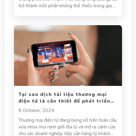
trở thành một phần không thể thiếu trong giao
tiếp hàng ngày. Từ những cụm từ "chill",
"toxic",... cho đến những câu nói mang đậm tính
địa phương, tiếng lóng mang đến sự trẻ trung,
gần gũi và thể hiện cá tính riêng của người sử
dụng. Tuy nhiên, dịch tiếng lóng lại là một thử
thách không nhỏ, đòi hỏi người dịch không chỉ
nắm vững kiến thức ngôn ngữ mà còn phải hiểu
rõ bối cảnh văn hóa, ngữ cảnh sử dụng và sắc
thái ý nghĩa ẩn chứa bên trong. Cùng tìm hiểu về
bản chất của tiếng lóng, cách dịch tiếng lóng
sao cho hiệu quả chính xác và sinh động tại bài
viết dưới đây của Dịch thuật Hoa Sen.
Tại sao dịch tài liệu thương mại
điện tử là cần thiết để phát triển
thị trường?
8 October, 2024.
Thương mại điện tử đang bùng nổ trên toàn cầu,
xóa nhòa mọi ranh giới địa lý và mở ra cánh cửa
cho các doanh nghiệp tiếp cận hàng tỷ khách