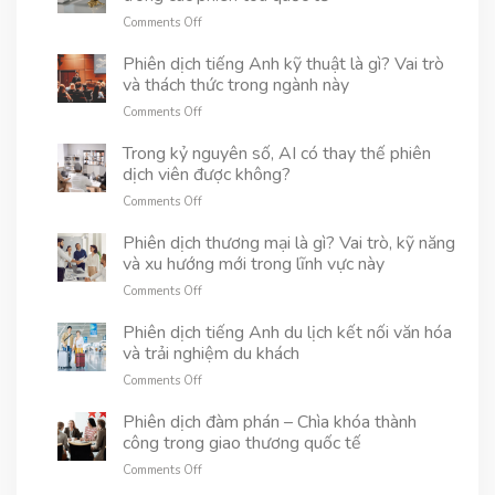
tiết
ứng
thực
on
Comments Off
phiên
dụng
tế
Tầm
dịch
và
quan
Phiên dịch tiếng Anh kỹ thuật là gì? Vai trò
hiện
cách
trọng
và thách thức trong ngành này
trường
chọn
của
và
đối
on
Comments Off
phiên
phiên
tác
Phiên
dịch
dịch
uy
dịch
Trong kỷ nguyên số, AI có thay thế phiên
pháp
từ
tín
tiếng
dịch viên được không?
lý
xa
Anh
trong
on
Comments Off
kỹ
các
Trong
thuật
phiên
kỷ
Phiên dịch thương mại là gì? Vai trò, kỹ năng
là
tòa
nguyên
và xu hướng mới trong lĩnh vực này
gì?
quốc
số,
Vai
tế
on
Comments Off
AI
trò
Phiên
có
và
dịch
Phiên dịch tiếng Anh du lịch kết nối văn hóa
thay
thách
thương
và trải nghiệm du khách
thế
thức
mại
phiên
trong
on
Comments Off
là
dịch
ngành
Phiên
gì?
viên
này
dịch
Phiên dịch đàm phán – Chìa khóa thành
Vai
được
tiếng
công trong giao thương quốc tế
trò,
không?
Anh
kỹ
on
Comments Off
du
năng
Phiên
lịch