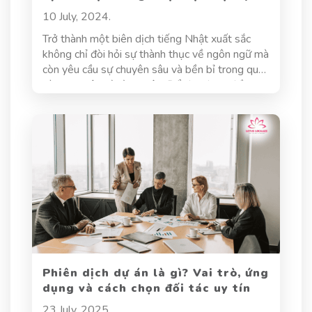
cao
10 July, 2024.
Trở thành một biên dịch tiếng Nhật xuất sắc
không chỉ đòi hỏi sự thành thục về ngôn ngữ mà
còn yêu cầu sự chuyên sâu và bền bỉ trong quá
trình học tập và rèn luyện. Để đạt được điều
này, việc nâng cao kỹ năng dịch thuật tiếng
Nhật đòi hỏi bạn phải có một chiến lược rõ ràng
và hiệu quả.
Phiên dịch dự án là gì? Vai trò, ứng
dụng và cách chọn đối tác uy tín
23 July, 2025.