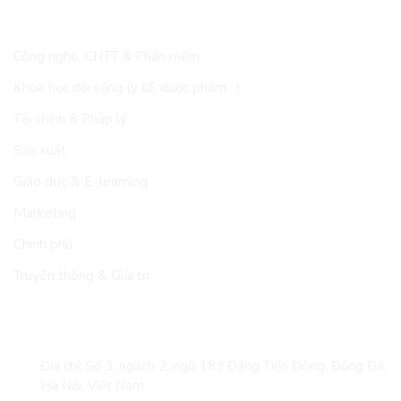
LĨNH VỰC
Công nghệ, CNTT & Phần mềm
Khoa học đời sống (y tế, dược phẩm…)
Tài chính & Pháp lý
Sản xuất
Giáo dục & E-learning
Marketing
Chính phủ
Truyền thông & Giải trí
LIÊN HỆ
Địa chỉ: Số 3, ngách 2, ngõ 183 Đặng Tiến Đông, Đống Đa,
Hà Nội, Việt Nam