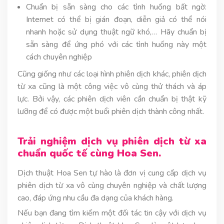
Chuẩn bị sẵn sàng cho các tình huống bất ngờ:
Internet có thể bị gián đoạn, diễn giả có thể nói
nhanh hoặc sử dụng thuật ngữ khó,… Hãy chuẩn bị
sẵn sàng để ứng phó với các tình huống này một
cách chuyên nghiệp
Cũng giống như các loại hình phiên dịch khác, phiên dịch
từ xa cũng là một công việc vô cùng thử thách và áp
lực. Bởi vậy, các phiên dịch viên cần chuẩn bị thật kỹ
lưỡng để có được một buổi phiên dịch thành công nhất.
Trải nghiệm dịch vụ phiên dịch từ xa
chuẩn quốc tế cùng Hoa Sen.
Dịch thuật Hoa Sen tự hào là đơn vị cung cấp dịch vụ
phiên dịch từ xa vô cùng chuyên nghiệp và chất lượng
cao, đáp ứng nhu cầu đa dạng của khách hàng.
Nếu bạn đang tìm kiếm một đối tác tin cậy với dịch vụ