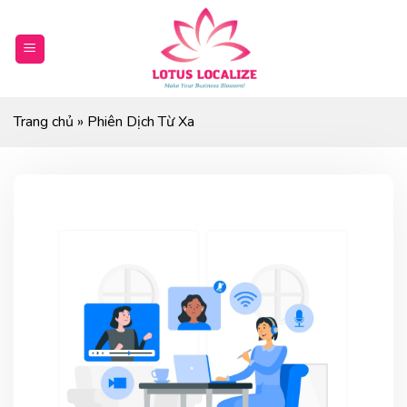
Skip
to
content
Trang chủ
»
Phiên Dịch Từ Xa