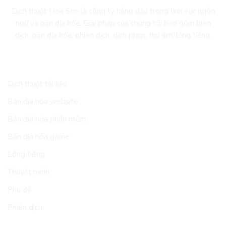
Dịch thuật Hoa Sen là công ty hàng đầu trong lĩnh vực ngôn
ngữ và bản địa hóa. Giải pháp của chúng tôi bao gồm biên
dịch, bản địa hóa, phiên dịch, dịch phim, thu âm, lồng tiếng.
DỊCH VỤ
Dịch thuật tài liệu
Bản địa hóa website
Bản địa hóa phần mềm
Bản địa hóa game
Lồng tiếng
Thuyết minh
Phụ đề
Phiên dịch