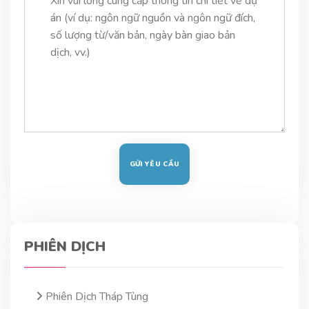
PHIÊN DỊCH
Phiên Dịch Tháp Tùng