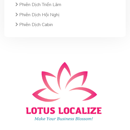
Phiên Dịch Triển Lãm
Phiên Dịch Hội Nghị
Phiên Dịch Cabin