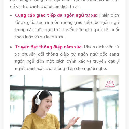
số vai trò chính của phiên dịch từ xa:
Cung cấp giao tiếp đa ngôn ngữ từ xa:
Phiên dịch
từ xa giúp tạo ra môi trường giao tiếp đa ngôn ngữ
trong các cuộc họp trực tuyến, hội nghị quốc tế, buổi
thảo luận và sự kiện khác.
Truyền đạt thông điệp cảm xúc:
Phiên dịch viên từ
xa chuyển đổi thông điệp từ ngôn ngữ gốc sang
ngôn ngữ đích một cách chính xác và truyền đạt ý
nghĩa chính xác của thông điệp cho người nghe.