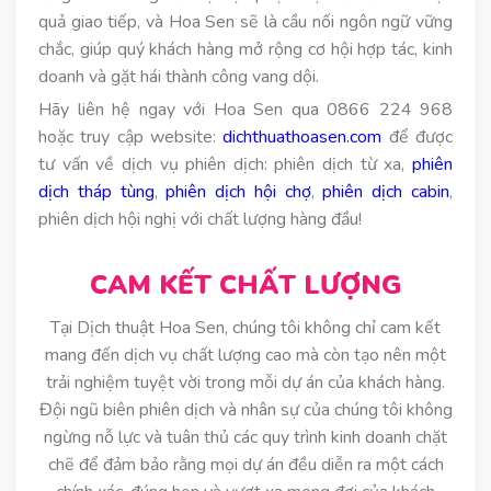
quả giao tiếp, và Hoa Sen sẽ là cầu nối ngôn ngữ vững
chắc, giúp quý khách hàng mở rộng cơ hội hợp tác, kinh
doanh và gặt hái thành công vang dội.
Hãy liên hệ ngay với Hoa Sen qua 0866 224 968
hoặc truy cập website:
dichthuathoasen.com
để được
tư vấn về dịch vụ phiên dịch: phiên dịch từ xa,
phiên
dịch tháp tùng
,
phiên dịch hội chợ
,
phiên dịch cabin
,
phiên dịch hội nghị
với chất lượng hàng đầu!
CAM KẾT CHẤT LƯỢNG
Tại Dịch thuật Hoa Sen, chúng tôi không chỉ cam kết
mang đến dịch vụ chất lượng cao mà còn tạo nên một
trải nghiệm tuyệt vời trong mỗi dự án của khách hàng.
Đội ngũ biên phiên dịch và nhân sự của chúng tôi không
ngừng nỗ lực và tuân thủ các quy trình kinh doanh chặt
chẽ để đảm bảo rằng mọi dự án đều diễn ra một cách