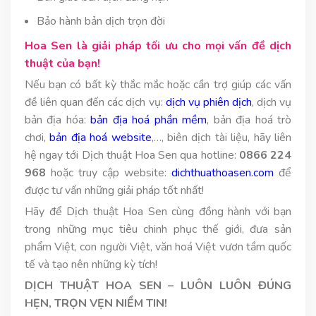
Bảo hành bản dịch trọn đời
Hoa Sen là giải pháp tối ưu cho mọi vấn đề dịch
thuật của bạn!
Nếu bạn có bất kỳ thắc mắc hoặc cần trợ giúp các vấn
đề liên quan đến các dịch vụ:
dịch vụ phiên dịch
, dịch vụ
bản địa hóa:
bản địa hoá phần mềm
, bản địa hoá trò
chơi,
bản địa hoá website
,…, biên dịch tài liệu, hãy liên
hệ ngay tới Dịch thuật Hoa Sen qua hotline:
0866 224
968
hoặc truy cập website:
dichthuathoasen.com
để
được tư vấn những giải pháp tốt nhất!
Hãy để Dịch thuật Hoa Sen cùng đồng hành với bạn
trong những mục tiêu chinh phục thế giới, đưa sản
phẩm Việt, con người Việt, văn hoá Việt vươn tầm quốc
tế và tạo nên những kỳ tích!
DỊCH THUẬT HOA SEN – LUÔN LUÔN ĐÚNG
HẸN, TRỌN VẸN NIỀM TIN!