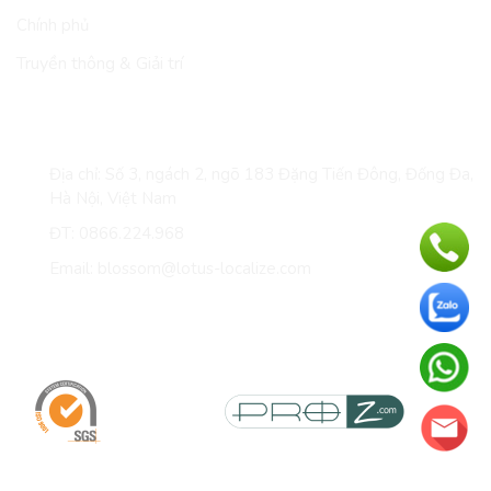
Chính phủ
Truyền thông & Giải trí
LIÊN HỆ
Địa chỉ: Số 3, ngách 2, ngõ 183 Đặng Tiến Đông, Đống Đa,
Hà Nội, Việt Nam
ĐT: 0866.224.968
Email: blossom@lotus-localize.com
Giấy chứng nhận & thành viên