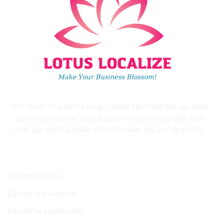
Dịch thuật Hoa Sen là công ty hàng đầu trong lĩnh vực ngôn
ngữ và bản địa hóa. Giải pháp của chúng tôi bao gồm biên
dịch, bản địa hóa, phiên dịch, dịch phim, thu âm, lồng tiếng.
DỊCH VỤ
Dịch thuật tài liệu
Bản địa hóa website
Bản địa hóa phần mềm