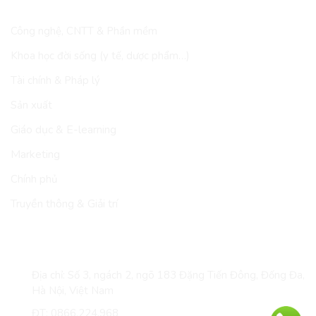
LĨNH VỰC
Công nghệ, CNTT & Phần mềm
Khoa học đời sống (y tế, dược phẩm…)
Tài chính & Pháp lý
Sản xuất
Giáo dục & E-learning
Marketing
Chính phủ
Truyền thông & Giải trí
LIÊN HỆ
Địa chỉ: Số 3, ngách 2, ngõ 183 Đặng Tiến Đông, Đống Đa,
Hà Nội, Việt Nam
ĐT: 0866.224.968