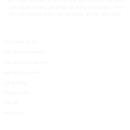
Dịch thuật Hoa Sen là công ty hàng đầu trong lĩnh vực ngôn
ngữ và bản địa hóa. Giải pháp của chúng tôi bao gồm biên
dịch, bản địa hóa, phiên dịch, dịch phim, thu âm, lồng tiếng.
DỊCH VỤ
Dịch thuật tài liệu
Bản địa hóa website
Bản địa hóa phần mềm
Bản địa hóa game
Lồng tiếng
Thuyết minh
Phụ đề
Phiên dịch