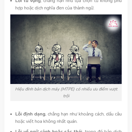
Lỗi từ vựng
, chẳng hạn như lựa chọn từ không phù
hợp hoặc dịch nghĩa đen của thành ngữ.
Hiệu đính bản dịch máy (MTPE) có nhiều ưu điểm vượt
trội
Lỗi định dạng
, chẳng hạn như khoảng cách, dấu câu
hoặc viết hoa không nhất quán.
Lỗi về ngữ cảnh hoặc sắc thái
, trong đó bản dịch