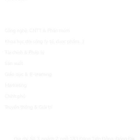
LĨNH VỰC
Công nghệ, CNTT & Phần mềm
Khoa học đời sống (y tế, dược phẩm…)
Tài chính & Pháp lý
Sản xuất
Giáo dục & E-learning
Marketing
Chính phủ
Truyền thông & Giải trí
LIÊN HỆ
Địa chỉ: Số 3, ngách 2, ngõ 183 Đặng Tiến Đông, Đống Đa,