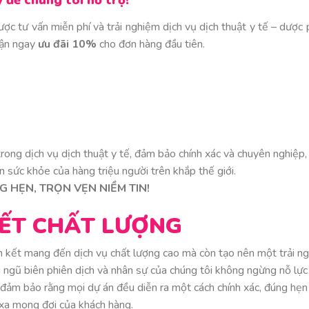
 để chúng tôi hỗ trợ!
ợc tư vấn miễn phí và trải nghiệm dịch vụ dịch thuật y tế – dược
hận ngay
ưu đãi 10%
cho đơn hàng đầu tiên.
trong dịch vụ dịch thuật y tế, đảm bảo chính xác và chuyên nghiệp,
n sức khỏe của hàng triệu người trên khắp thế giới.
 HẸN, TRỌN VẸN NIỀM TIN!
ẾT CHẤT LƯỢNG
m kết mang đến dịch vụ chất lượng cao mà còn tạo nên một trải n
i ngũ biên phiên dịch và nhân sự của chúng tôi không ngừng nỗ lực
ể đảm bảo rằng mọi dự án đều diễn ra một cách chính xác, đúng hẹn
xa mong đợi của khách hàng.