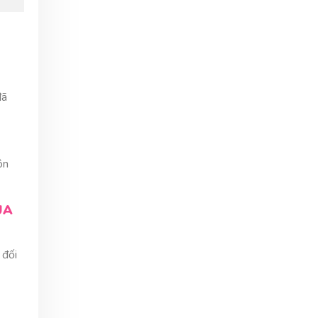
đã
ôn
ỦA
 đối