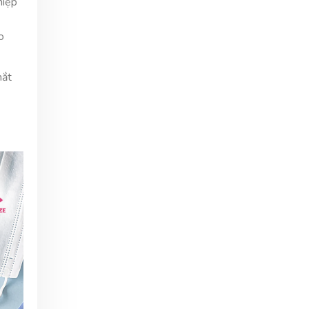
hiệp
o
mắt