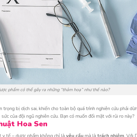
– dược phẩm có thể gây ra những “thảm hoạ” như thế nào?
trọng bị dịch sai, khiến cho toàn bộ quá trình nghiên cứu phải dừng
 sức của đội ngũ nghiên cứu. Bạn có muốn đối mặt với rủi ro này?
 thuật Hoa Sen
ật y tế – dược phẩm không chỉ là
yêu cầu
mà là
trách nhiệm
. Với 