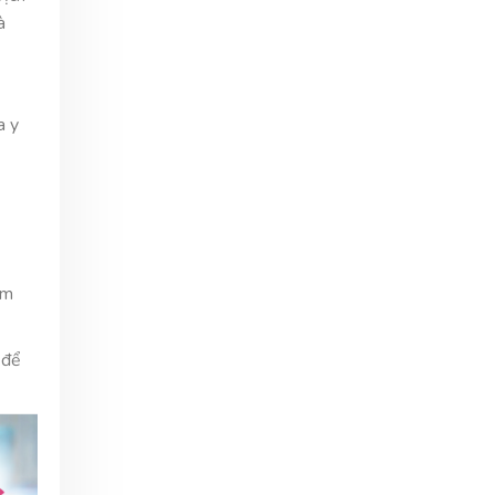
à
a y
ẩm
 để