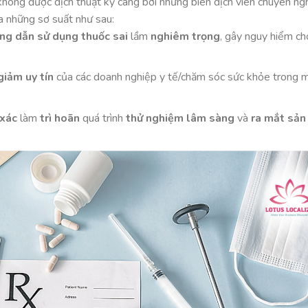
 không được dịch thuật kỹ càng bởi những biên dịch viên chuyên ng
ra những sơ suất như sau:
ng dẫn sử dụng thuốc sai
lầm
nghiêm trọng
, gây nguy hiểm ch
giảm uy tín
của các doanh nghiệp y tế/chăm sóc sức khỏe trong 
 xác
làm
trì hoãn
quá trình
thử nghiệm lâm sàng
và
ra mắt sản