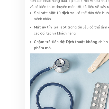
nên cân nhắc hàng đầu. Tại sao? Bởi vì nếu như
và có kiến thức chuyên môn tốt, tài liệu sẽ xảy 
Sai sót
:
Một từ dịch sai
có thể dẫn đến
hướ
bệnh nhân.
Mất uy tín
:
Sai sót
trong tài liệu có thể làm
các đối tác và khách hàng.
Chậm trễ tiến độ
:
Dịch thuật không chính
phẩm mới.