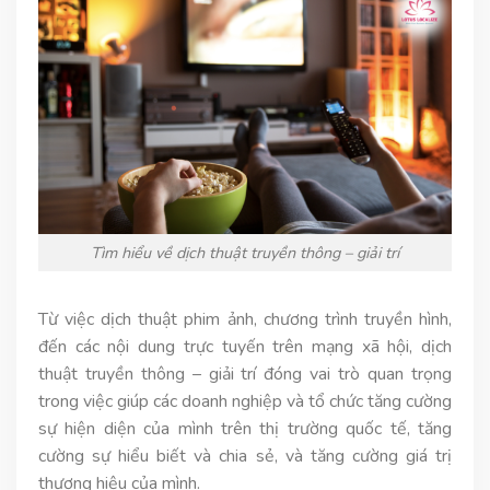
Tìm hiểu về dịch thuật truyền thông – giải trí
Từ việc dịch thuật phim ảnh, chương trình truyền hình,
đến các nội dung trực tuyến trên mạng xã hội, dịch
thuật truyền thông – giải trí đóng vai trò quan trọng
trong việc giúp các doanh nghiệp và tổ chức tăng cường
sự hiện diện của mình trên thị trường quốc tế, tăng
cường sự hiểu biết và chia sẻ, và tăng cường giá trị
thương hiệu của mình.