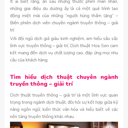
Ít ai biết rằng, ẩn sau những thước phim mãn nhãn,
những giai điệu du dương ấy là cả một quá trình lao
động miệt mài của những “người hùng thầm lặng” –
Biên phiên dịch viên chuyên ngành truyền thông – giải
trí.
Với đội ngũ dịch giả giàu kinh nghiệm, am hiểu sâu sắc
lĩnh vực truyền thông – giải trí, Dịch thuật Hoa Sen cam
kết mang đến dịch vụ chất lượng cao, đáp ứng mọi nhu
cầu của khách hàng.
Tìm hiểu dịch thuật chuyên ngành
truyền thông – giải trí
Dịch thuật truyền thông – giải trí là một lĩnh vực quan
trọng trong ngành dịch thuật, đòi hỏi sự kết hợp giữa kỹ
năng ngôn ngữ, kiến thức văn hóa và hiểu biết về các
nền tảng truyền thông khác nhau.