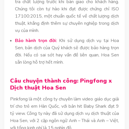
tra chất lượng trước khi bàn giao cho khách hàng.
Chúng tôi còn tự hào khi đạt được chứng chỉ ISO
17100:2015, một chuẩn quốc tế về chất lượng dịch
thuật, khẳng định thêm sự chuyên nghiệp trong dịch
vụ của mình.
Bảo hành trọn đời:
Khi sử dụng dịch vụ tại Hoa
Sen, bản dịch của Quý khách sẽ được bảo hàng trọn
đời. Nếu có sai sót hay vấn đề liên quan, Hoa Sen
sẵn lòng hỗ trợ hết mình.
Câu chuyện thành công: Pingfong x
Dịch thuật Hoa Sen
Pinkfong là một công ty chuyên làm video giáo dục giải
trí cho trẻ em Hàn Quốc, với bản hit Baby Shark đạt 9
tỷ view. Công ty này đã sử dụng dịch vụ dịch thuật của
Hoa Sen, với 2 cặp ngôn ngữ Anh – Thái và Anh – Việt,
với tổng kinh phí là 15 nghìn đô.