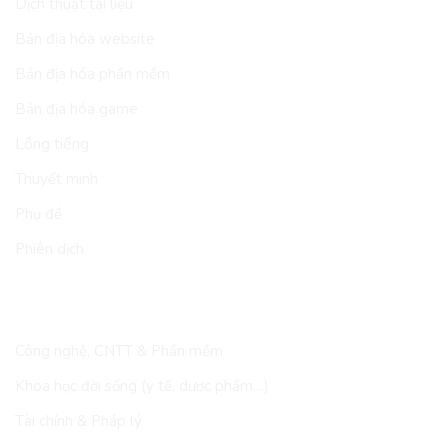
Dịch thuật tài liệu
Bản địa hóa website
Bản địa hóa phần mềm
Bản địa hóa game
Lồng tiếng
Thuyết minh
Phụ đề
Phiên dịch
LĨNH VỰC
Công nghệ, CNTT & Phần mềm
Khoa học đời sống (y tế, dược phẩm…)
Tài chính & Pháp lý