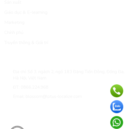
Sản xuất
Giáo dục & E-learning
Marketing
Chính phủ
Truyền thông & Giải trí
LIÊN HỆ
Địa chỉ: Số 3, ngách 2, ngõ 183 Đặng Tiến Đông, Đống Đa,
Hà Nội, Việt Nam
ĐT: 0866.224.968
Email: blossom@lotus-localize.com
Giấy chứng nhận & thành viên