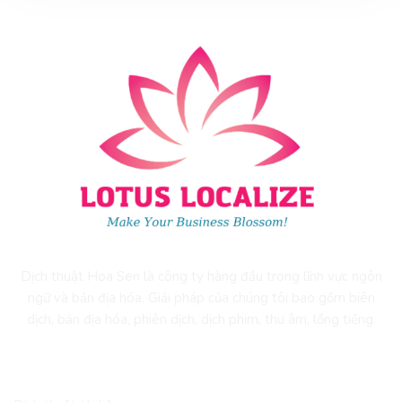
Dịch thuật Hoa Sen là công ty hàng đầu trong lĩnh vực ngôn
ngữ và bản địa hóa. Giải pháp của chúng tôi bao gồm biên
dịch, bản địa hóa, phiên dịch, dịch phim, thu âm, lồng tiếng.
DỊCH VỤ