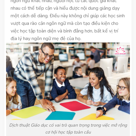
ngôn ngữ khác nhau, người học từ các quốc gia khác
nhau có thể tiếp cận và hiểu được nội dung giảng dạy
một cách dễ dàng. Điều này không chỉ giúp các học sinh
vượt qua rào cản ngôn ngữ mà còn tạo điều kiện cho
việc học tập toàn diện và bình đẳng hơn, bất kể vị trí
địa lý hay ngôn ngữ mẹ đẻ của họ.
Dịch thuật Giáo dục có vai trò quan trọng trong việc mở rộng
cơ hội học tập toàn cầu