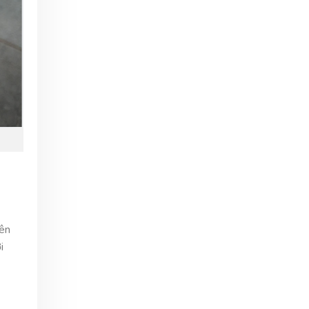
yên
i