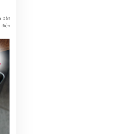
n bản
 điện