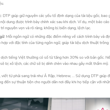
ệu.
c
: DTP giúp giữ nguyên các yếu tố định dạng của tài liệu gốc, bao
nội dung được trình bày chính xác sau khi dịch. Ví dụ, một báo cáo
trì nguyên vẹn và rõ ràng, không bị biến dạng, lệch lạc.
ngữ
: Mỗi ngôn ngữ có những đặc điểm riêng về cách trình bày và đị
ợp với đặc tính của từng ngôn ngữ, giúp tài liệu dịch thuật trông
ản dịch tiếng Việt thường có số từ tăng hơn 30% so với bản gốc. Nế
ẽ bị xô lệch, các chữ sẽ bị dính chèn vào nhau gây mất thẩm mỹ.
, viết từ phải sang trái như Ả Rập, Hebrew, … Sử dụng DTP giúp đ
g đến sự thuận tiện cho người dân nơi đây khi họ tiếp cận với nhữn