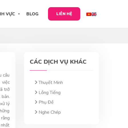
NH VỰC
BLOG
LIÊN HỆ
CÁC DỊCH VỤ KHÁC
u cầu
 việc
Thuyết Minh
ã trở
Lồng Tiếng
 bản.
Phụ Đề
xử lý
những
Nghe Chép
 rằng
 nhất