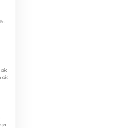
yên
 các
a các
t
đoạn