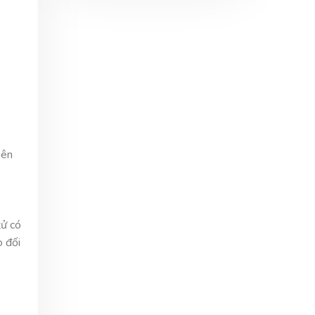
nên
tử có
o đối