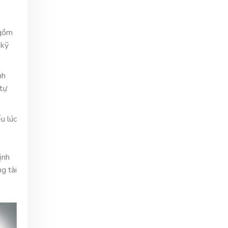
 gồm
 kỹ
nh
 tự
u lúc
ịnh
g tài