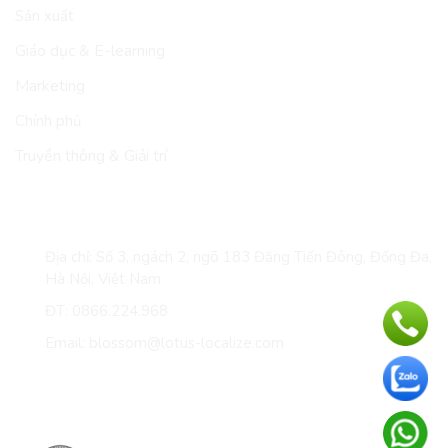
Sản xuất
Giáo dục & E-learning
Marketing
Chính phủ
Truyền thông & Giải trí
LIÊN HỆ
Địa chỉ: Số 3, ngách 2, ngõ 183 Đặng Tiến Đông, Đống Đa,
Hà Nội, Việt Nam
ĐT: 0866.224.968
Email: blossom@lotus-localize.com
Giấy chứng nhận & thành viên