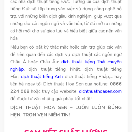
các nhà dịch thuật tiếng Đức. Tương lai của dịch thuật
tiếng Đức sẽ tập trung vào việc sử dụng công nghệ hỗ
trợ, với những biên dịch giàu kinh nghiệm, giúp vượt qua
những rào cản ngôn ngữ và văn hóa, từ đó mở ra những
cơ hội mới cho sự giao lưu và hiểu biết giữa các nền văn
hóa.
Nếu bạn có bất kỳ thắc mắc hoặc cần trợ giúp các vấn
đề liên quan đến các dịch vụ dịch thuật các ngôn ngữ
Châu Á hoặc Châu Âu:
dịch thuật tiếng Thái chuyên
nghiệp
, dịch thuật tiếng Nhật, dịch thuật tiếng
Hàn,
dịch thuật tiếng Anh
, dịch thuật tiếng Pháp,… hãy
liên hệ ngay tới Dịch thuật Hoa Sen qua hotline:
0866
224 968
hoặc truy cập website:
dichthuathoasen.com
để được tư vấn những giải pháp tốt nhất!
DỊCH THUẬT HOA SEN – LUÔN LUÔN ĐÚNG
HẸN, TRỌN VẸN NIỀM TIN!