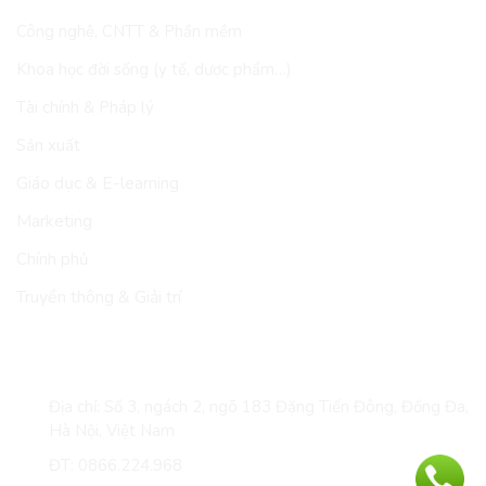
Công nghệ, CNTT & Phần mềm
Khoa học đời sống (y tế, dược phẩm…)
Tài chính & Pháp lý
Sản xuất
Giáo dục & E-learning
Marketing
Chính phủ
Truyền thông & Giải trí
LIÊN HỆ
Địa chỉ: Số 3, ngách 2, ngõ 183 Đặng Tiến Đông, Đống Đa,
Hà Nội, Việt Nam
ĐT: 0866.224.968