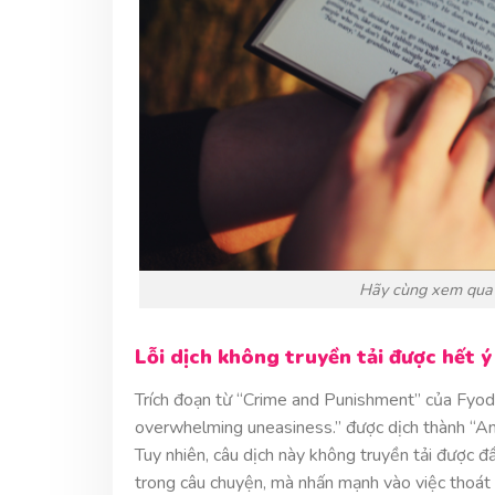
Hãy cùng xem qua 1 
Lỗi dịch không truyền tải được hết ý
Trích đoạn từ “Crime and Punishment” của Fyod
overwhelming uneasiness.” được dịch thành “Anh
Tuy nhiên, câu dịch này không truyền tải được đ
trong câu chuyện, mà nhấn mạnh vào việc thoát k