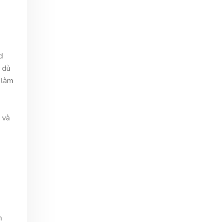
d
c dù
 làm
 và
h