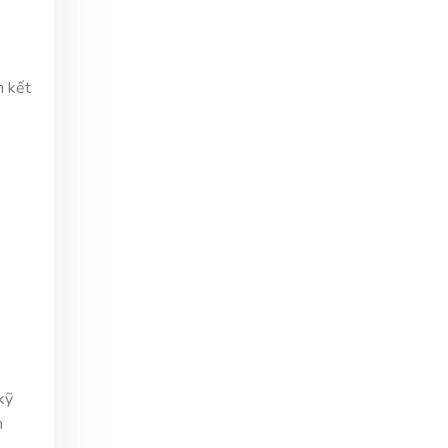
m kết
kỹ
n