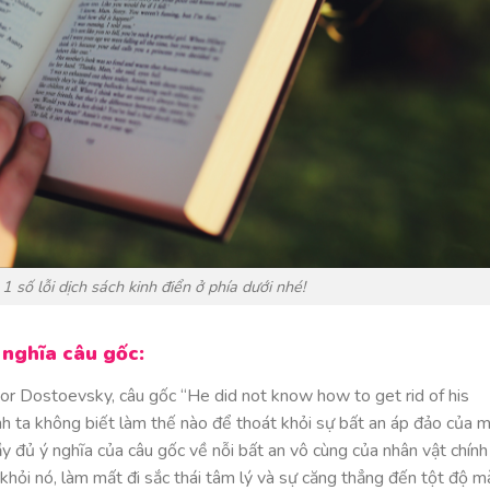
số lỗi dịch sách kinh điển ở phía dưới nhé!
 nghĩa câu gốc:
or Dostoevsky, câu gốc “He did not know how to get rid of his
 ta không biết làm thế nào để thoát khỏi sự bất an áp đảo của mì
ầy đủ ý nghĩa của câu gốc về nỗi bất an vô cùng của nhân vật chính
hỏi nó, làm mất đi sắc thái tâm lý và sự căng thẳng đến tột độ m