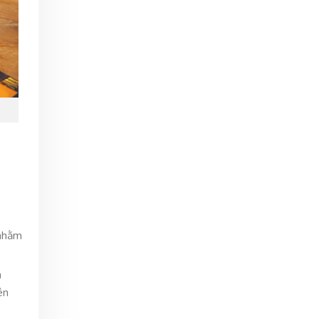
 nhằm
h
ên