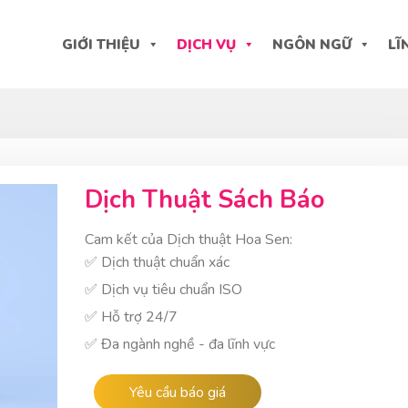
GIỚI THIỆU
DỊCH VỤ
NGÔN NGỮ
LĨ
Dịch Thuật Sách Báo
Cam kết của Dịch thuật Hoa Sen:
✅ Dịch thuật chuẩn xác
✅ Dịch vụ tiêu chuẩn ISO
✅ Hỗ trợ 24/7
✅ Đa ngành nghề - đa lĩnh vực
Yêu cầu báo giá