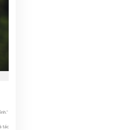
nh.”
à tác