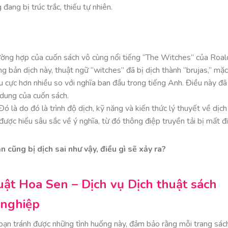
ang bị trúc trắc, thiếu tự nhiên.
trường hợp của cuốn sách vô cùng nổi tiếng “The Witches” của Roal
g bản dịch này, thuật ngữ “witches” đã bị dịch thành “brujas,” mặ
u cực hơn nhiều so với nghĩa ban đầu trong tiếng Anh. Điều này đã
 dung của cuốn sách.
 Đó là do đó là trình độ dịch, kỹ năng và kiến thức lý thuyết về dịch
ợc hiểu sâu sắc về ý nghĩa, từ đó thông điệp truyền tải bị mất đi
cũng bị dịch sai như vậy, điều gì sẽ xảy ra?
huật Hoa Sen – Dịch vụ Dịch thuật sách
 nghiệp
 bạn tránh được những tình huống này, đảm bảo rằng mỗi trang sác