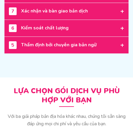
Xác nhận và bàn giao bản dịch
7
Kiểm soát chất lượng
6
Thẩm định bởi chuyên gia bản ngữ
5
LỰA CHỌN GÓI DỊCH VỤ PHÙ
HỢP VỚI BẠN
Với ba giải pháp bản địa hóa khác nhau, chúng tôi sẵn sàng
đáp ứng mọi chi phí và yêu cầu của bạn.