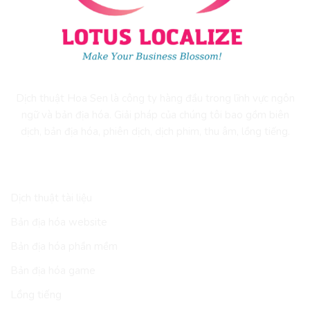
Dịch thuật Hoa Sen là công ty hàng đầu trong lĩnh vực ngôn
ngữ và bản địa hóa. Giải pháp của chúng tôi bao gồm biên
dịch, bản địa hóa, phiên dịch, dịch phim, thu âm, lồng tiếng.
DỊCH VỤ
Dịch thuật tài liệu
Bản địa hóa website
Bản địa hóa phần mềm
Bản địa hóa game
Lồng tiếng