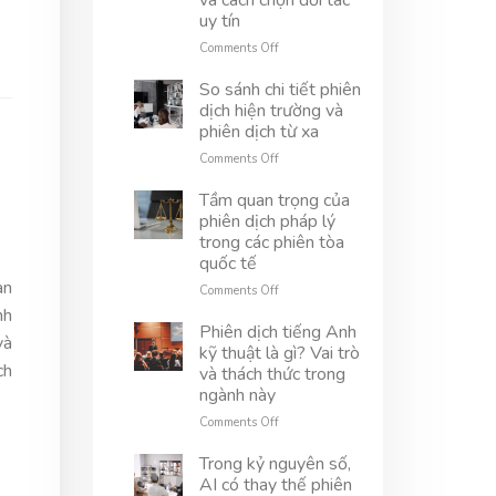
và cách chọn đối tác
là
uy tín
gì?
Tìm
on
Comments Off
hiểu
Phiên
vai
dịch
So sánh chi tiết phiên
trò
dự
dịch hiện trường và
và
án
phiên dịch từ xa
ứng
là
on
Comments Off
dụng
gì?
So
thực
Vai
sánh
Tầm quan trọng của
tế
trò,
chi
ứng
phiên dịch pháp lý
tiết
dụng
trong các phiên tòa
phiên
và
quốc tế
dịch
cách
an
hiện
on
Comments Off
chọn
trường
Tầm
đối
nh
và
quan
Phiên dịch tiếng Anh
tác
và
phiên
trọng
uy
kỹ thuật là gì? Vai trò
dịch
của
ch
tín
và thách thức trong
từ
phiên
ngành này
xa
dịch
pháp
on
Comments Off
lý
Phiên
trong
dịch
Trong kỷ nguyên số,
các
tiếng
AI có thay thế phiên