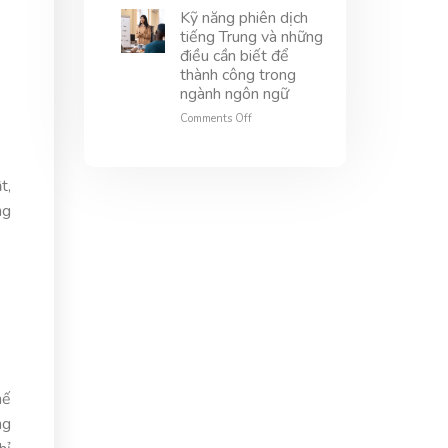
lĩnh
văn
dịch
Kỹ năng phiên dịch
vực
hóa
đàm
tiếng Trung và những
này
và
phán
điều cần biết để
trải
–
thành công trong
nghiệm
Chìa
ngành ngôn ngữ
du
khóa
khách
thành
on
Comments Off
công
Kỹ
trong
năng
giao
phiên
t,
thương
dịch
quốc
tiếng
ng
tế
Trung
và
những
điều
cần
biết
để
thành
công
trong
ngành
hế
ngôn
ng
ngữ