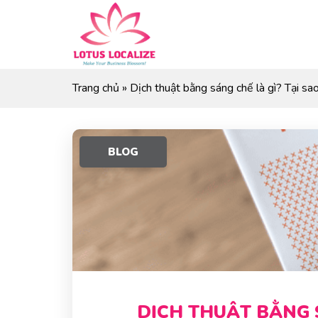
Skip
to
content
Trang chủ
»
Dịch thuật bằng sáng chế là gì? Tại sa
BLOG
DỊCH THUẬT BẰNG 