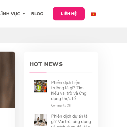
LĨNH VỰC
BLOG
LIÊN HỆ
HOT NEWS
Phiên dịch hiện
trường là gì? Tìm
hiểu vai trò và ứng
dụng thực tế
on
Comments Off
Phiên
dịch
Phiên dịch dự án là
hiện
gì? Vai trò, ứng dụng
trường