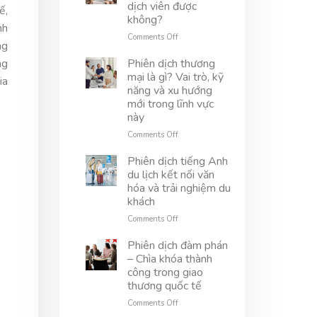
phiên
Anh
dịch viên được
ế,
tòa
kỹ
không?
quốc
thuật
nh
tế
là
on
Comments Off
ng
gì?
Trong
Vai
kỷ
ng
Phiên dịch thương
trò
nguyên
mại là gì? Vai trò, kỹ
ia
và
số,
năng và xu hướng
thách
AI
mới trong lĩnh vực
thức
có
này
trong
thay
ngành
thế
on
Comments Off
này
phiên
Phiên
dịch
dịch
Phiên dịch tiếng Anh
viên
thương
du lịch kết nối văn
được
mại
hóa và trải nghiệm du
không?
là
khách
gì?
Vai
on
Comments Off
trò,
Phiên
kỹ
dịch
Phiên dịch đàm phán
năng
tiếng
– Chìa khóa thành
và
Anh
công trong giao
xu
du
thương quốc tế
hướng
lịch
mới
kết
on
Comments Off
trong
nối
Phiên