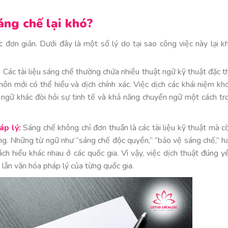
áng chế lại khó?
c đơn giản. Dưới đây là một số lý do tại sao công việc này lại k
:
Các tài liệu sáng chế thường chứa nhiều thuật ngữ kỹ thuật đặc t
ôn mới có thể hiểu và dịch chính xác. Việc dịch các khái niệm kh
 ngữ khác đòi hỏi sự tinh tế và khả năng chuyển ngữ một cách tr
áp lý:
Sáng chế không chỉ đơn thuần là các tài liệu kỹ thuật mà c
ọng. Những từ ngữ như “sáng chế độc quyền,” “bảo vệ sáng chế,” h
ch hiểu khác nhau ở các quốc gia. Vì vậy, việc dịch thuật đúng y
lẫn văn hóa pháp lý của từng quốc gia.