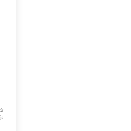
từ
ật