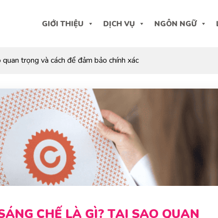
GIỚI THIỆU
DỊCH VỤ
NGÔN NGỮ
o quan trọng và cách để đảm bảo chính xác
SÁNG CHẾ LÀ GÌ? TẠI SAO QUAN