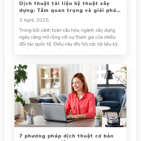
Dịch thuật tài liệu kỹ thuật xây
dựng: Tầm quan trọng và giải pháp
hiệu quả
3 April, 2025.
Trong bối cảnh toàn cầu hóa, ngành xây dựng
ngày càng mở rộng với sự tham gia của nhiều
đối tác quốc tế. Điều này đòi hỏi các tài liệu kỹ
thuật xây dựng phải được dịch thuật chính xác
để đảm bảo sự hiểu biết đồng nhất giữa các
bên liên quan. Một bản dịch chính xác không chỉ
giúp tối ưu hóa tiến độ thi công mà còn giảm
thiểu rủi ro về mặt kỹ thuật và pháp lý. Vậy dịch
thuật tài liệu kỹ thuật xây dựng là gì? Tại sao nó
lại đóng vai trò quan trọng trong ngành xây
dựng? Hãy cùng tìm hiểu chi tiết trong bài viết
dưới đây.
7 phương pháp dịch thuật cơ bản