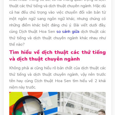
thuật các thứ tiếng và dịch thuật chuyên ngành. Mặc dù
cả hai đều chú trọng vào việc chuyển đổi văn bản từ
một ngôn ngữ sang ngôn ngữ khác, nhưng chúng có
những điểm khác biệt đáng chú ý. Bài viết dưới đây,
cùng Dịch thuật Hoa Sen
so sánh giữa
dịch thuật các
thứ tiếng và dịch thuật chuyên ngành
khác nhau như
thế nào?
Tìm hiểu về dịch thuật các thứ tiếng
và dịch thuật chuyên ngành
Không phải ai cũng hiểu rõ bản chất của dịch thuật các
thứ tiếng và dịch thuật chuyên ngành, vậy nên trước
tên hay cùng Dịch thuật Hoa Sen tìm hiểu về 2 khái
niệm này trước.