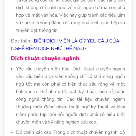
và lối sống của cả hai quốc gia để đảm bảo rằng bản
dịch không chỉ chính xác về mặt ngôn từ mà còn phù
hợp về mặt văn hóa. Việc này giúp tránh các hiểu lầm
và sai sót không đáng có trong quá trình giao tiếp và
truyền đạt thông tin.
Đọc thêm:
BIÊN DỊCH VIÊN LÀ GÌ? YÊU CẦU CỦA
NGHỀ BIÊN DỊCH NHƯ THẾ NÀO?
Dịch thuật chuyên ngành
Yêu cầu chuyên môn hóa: Dịch thuật chuyên ngành
yêu cầu biên dịch viên không chỉ có khả năng ngôn
ngữ tốt mà còn phải có kiến thức sâu rộng về một
lĩnh vực cụ thể như y tế, luật, kỹ thuật, kinh tế, hoặc
công nghệ thông tin. Các tài liệu chuyên ngành
thường chứa đựng nhiều thuật ngữ kỹ thuật và khái
niệm phức tạp, đòi hỏi người dịch phải có hiểu biết
chuyên môn và kỹ năng nghiên cứu cao.
Độ chính xác cao: Trong dịch thuật chuyên ngành, độ