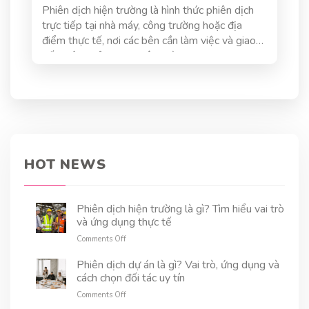
Phiên dịch hiện trường là hình thức phiên dịch
trực tiếp tại nhà máy, công trường hoặc địa
điểm thực tế, nơi các bên cần làm việc và giao
tiếp hiệu quả. Trong môi trường kinh doanh
quốc tế, đây là yếu tố quan trọng giúp đảm bảo
thông tin được truyền đạt chính xác, giảm rủi ro
hiểu nhầm và nâng cao hiệu suất làm việc. Bài
viết dưới đây sẽ giúp bạn hiểu rõ phiên dịch
hiện trường là gì, khi nào cần sử dụng và cách
lựa chọn đơn vị cung cấp dịch vụ uy tín.
HOT NEWS
Phiên dịch hiện trường là gì? Tìm hiểu vai trò
và ứng dụng thực tế
on
Comments Off
Phiên
dịch
Phiên dịch dự án là gì? Vai trò, ứng dụng và
hiện
cách chọn đối tác uy tín
trường
on
Comments Off
là
Phiên
gì?