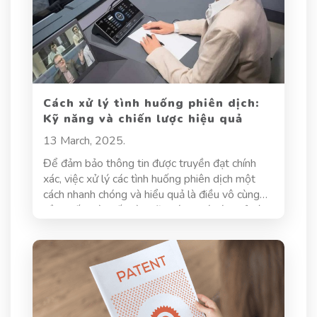
Cách xử lý tình huống phiên dịch:
Kỹ năng và chiến lược hiệu quả
13 March, 2025.
Để đảm bảo thông tin được truyền đạt chính
xác, việc xử lý các tình huống phiên dịch một
cách nhanh chóng và hiểu quả là điều vô cùng
cần thiết. Bài viết này sẽ khám phá cách xử lý
tình huống phiên dịch, các tình huống thường
gặp, kỹ năng cần thiết, và chiến lược hiệu quả
để ứng phó.