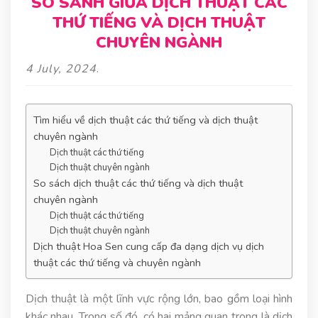
SO SÁNH GIỮA DỊCH THUẬT CÁC
THỨ TIẾNG VÀ DỊCH THUẬT
CHUYÊN NGÀNH
4 July, 2024
.
Tìm hiểu về dịch thuật các thứ tiếng và dịch thuật
chuyên ngành
Dịch thuật các thứ tiếng
Dịch thuật chuyên ngành
So sách dịch thuật các thứ tiếng và dịch thuật
chuyên ngành
Dịch thuật các thứ tiếng
Dịch thuật chuyên ngành
Dịch thuật Hoa Sen cung cấp đa dạng dịch vụ dịch
thuật các thứ tiếng và chuyên ngành
Dịch thuật là một lĩnh vực rộng lớn, bao gồm loại hình
khác nhau. Trong số đó, có hai mảng quan trọng là dịch