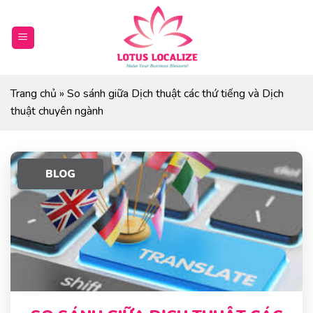
Skip
to
content
Trang chủ
»
So sánh giữa Dịch thuật các thứ tiếng và Dịch
thuật chuyên ngành
BLOG