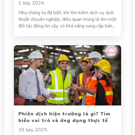
1 July, 2024.
Như chúng ta đã biết, khi tìm kiếm dịch vụ dịch
thuật chuyên nghiệp, điều quan trọng là tìm một
đối tác đáng tin cậy, có khả năng cung cấp bản
dịch chính xác, chất lượng cao và đặc biệt là sở
hữu đội ngũ biên phiên dịch là người bản xứ.
Dịch thuật Hoa sen có thể cung cấp cho khách
hàng mọi dịchh vụ biên phiên dịch ở đa dạng
các ngôn ngữ. Tuy nhiên, có một loại "dịch vụ"
mà chúng tôi không nhận làm, đó chính là dịch
qua loa. Vậy, vì sao không nên chọn Dịch thuật
Hoa Sen nếu chỉ cần bản dịch qua loa? Chúng
tôi đã và đang làm gì để luôn hoàn thànhh dự án
một cách nghiêm chỉnh nhất? Hãy cùng Dịch
thuật Hoa Sen tìm hiểu ở phía dưới!
Phiên dịch hiện trường là gì? Tìm
hiểu vai trò và ứng dụng thực tế
29 July, 2025.