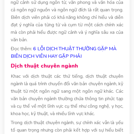
ngữ cảnh sử dụng ngôn từ, văn phong và văn hóa của
cả ngôn ngữ nguồn và ngôn ngữ đích là rất quan trọng.
Biên dịch viên phải có khả năng không chỉ hiểu và diễn
đạt ý nghĩa của từng từ và cụm từ một cách chính xác
mà còn phải hiểu được ngữ cảnh và ý nghĩa sâu xa của
văn bản.
Đọc thêm:
6 LỖI DỊCH THUẬT THƯỜNG GẶP MÀ
BIÊN DỊCH VIÊN HAY GẶP PHẢI
Dịch thuật chuyên ngành
Khac với dịch thuật các thứ tiếng,
dịch thuật chuyên
ngành
là quá trình chuyển đổi văn bản chuyên ngành, kỹ
thuật từ một ngôn ngữ sang một ngôn ngữ khác. Các
văn bản chuyên ngành thường chứa thông tin phức tạp
và cụ thể về một lĩnh vực cụ thể như công nghệ, y học,
khoa học, kỹ thuật, và nhiều lĩnh vực khác.
Trong dịch thuật chuyên ngành, sự chính xác vẫn là yếu
tố quan trọng nhưng còn phải kết hợp với sự hiểu biết