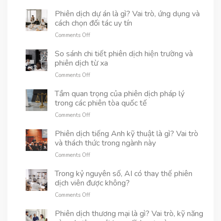
Phiên
dịch
Phiên dịch dự án là gì? Vai trò, ứng dụng và
hiện
cách chọn đối tác uy tín
trường
on
Comments Off
là
Phiên
gì?
dịch
So sánh chi tiết phiên dịch hiện trường và
Tìm
dự
phiên dịch từ xa
hiểu
án
vai
on
Comments Off
là
trò
So
gì?
và
sánh
Tầm quan trọng của phiên dịch pháp lý
Vai
ứng
chi
trong các phiên tòa quốc tế
trò,
dụng
tiết
ứng
thực
on
Comments Off
phiên
dụng
tế
Tầm
dịch
và
quan
Phiên dịch tiếng Anh kỹ thuật là gì? Vai trò
hiện
cách
trọng
và thách thức trong ngành này
trường
chọn
của
và
đối
on
Comments Off
phiên
phiên
tác
Phiên
dịch
dịch
uy
dịch
Trong kỷ nguyên số, AI có thay thế phiên
pháp
từ
tín
tiếng
dịch viên được không?
lý
xa
Anh
trong
on
Comments Off
kỹ
các
Trong
thuật
phiên
kỷ
Phiên dịch thương mại là gì? Vai trò, kỹ năng
là
tòa
nguyên