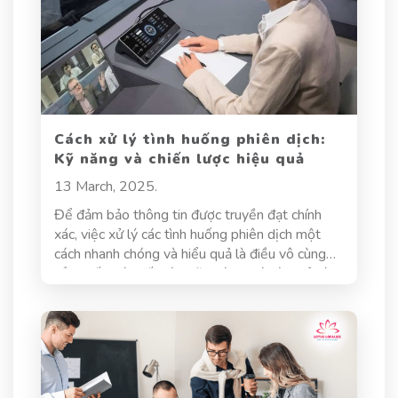
đây. Bài viết này bàn về sự thay đổi của nhu cầu
dịch thuật của Việt Nam trong năm 2024, đồng
thời phân tích top 5 ngành nghề có nhu cầu dịch
thuật cao nhất trong bối cảnh hội nhập kinh tế
quốc tế.
Cách xử lý tình huống phiên dịch:
Kỹ năng và chiến lược hiệu quả
13 March, 2025.
Để đảm bảo thông tin được truyền đạt chính
xác, việc xử lý các tình huống phiên dịch một
cách nhanh chóng và hiểu quả là điều vô cùng
cần thiết. Bài viết này sẽ khám phá cách xử lý
tình huống phiên dịch, các tình huống thường
gặp, kỹ năng cần thiết, và chiến lược hiệu quả
để ứng phó.