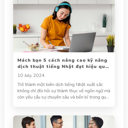
khác nhau như thế nào trong bài viết dưới đây.
Mách bạn 5 cách nâng cao kỹ năng
dịch thuật tiếng Nhật đạt hiệu quả
cao
10 July, 2024.
Trở thành một biên dịch tiếng Nhật xuất sắc
không chỉ đòi hỏi sự thành thục về ngôn ngữ mà
còn yêu cầu sự chuyên sâu và bền bỉ trong quá
trình học tập và rèn luyện. Để đạt được điều
này, việc nâng cao kỹ năng dịch thuật tiếng
Nhật đòi hỏi bạn phải có một chiến lược rõ ràng
và hiệu quả.