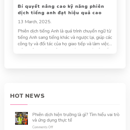
Bí quyết nâng cao kỹ năng phiên
dịch tiếng anh đạt hiệu quả cao
13 March, 2025.
Phiên dịch tiếng Anh là quá trình chuyển ngữ từ
tiếng Anh sang tiếng khác và ngược lại, giúp các
công ty và đối tác của họ giao tiếp và làm việc
hiệu quả. Người phiên dịch đóng vai trò cầu nối
ngôn ngữ, giúp truyền tải không chỉ nội dung mà
còn cả ý nghĩa và cảm xúc của người nói. Đây là
một công việc đầy thách thức, đòi hỏi người
phiên dịch phải có kiến thức ngôn ngữ vững
chắc, am hiểu văn hóa, cùng với kỹ năng tư duy
logic và sáng tạo. Vậy làm thế nào để nâng cao
kỹ năng phiên dịch tiếng Anh, đạt hiệu quả cao
HOT NEWS
và chinh phục những thử thách trong nghề?
Phiên dịch hiện trường là gì? Tìm hiểu vai trò
và ứng dụng thực tế
on
Comments Off