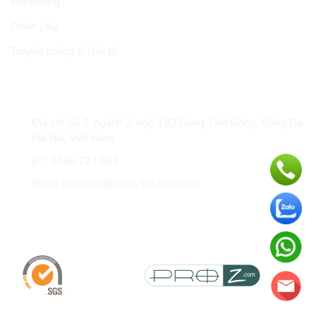
Marketing
Chính phủ
Truyền thông & Giải trí
LIÊN HỆ
Địa chỉ: Số 3, ngách 2, ngõ 183 Đặng Tiến Đông, Đống Đa,
Hà Nội, Việt Nam
ĐT: 0866.224.968
Email: blossom@lotus-localize.com
Giấy chứng nhận & thành viên