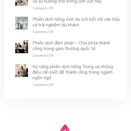
và xu hướng mới trong lĩnh vực này
gì?
quốc
số,
Vai
tế
on
Comments Off
AI
trò
Phiên
có
và
dịch
Phiên dịch tiếng Anh du lịch kết nối văn hóa
thay
thách
thương
và trải nghiệm du khách
thế
thức
mại
phiên
trong
on
Comments Off
là
dịch
ngành
Phiên
gì?
viên
này
dịch
Phiên dịch đàm phán – Chìa khóa thành
Vai
được
tiếng
công trong giao thương quốc tế
trò,
không?
Anh
kỹ
on
Comments Off
du
năng
Phiên
lịch
và
dịch
Kỹ năng phiên dịch tiếng Trung và những
kết
xu
đàm
điều cần biết để thành công trong ngành
nối
hướng
phán
văn
ngôn ngữ
mới
–
hóa
trong
on
Comments Off
Chìa
và
lĩnh
Kỹ
khóa
trải
vực
năng
thành
nghiệm
này
phiên
công
du
dịch
trong
khách
tiếng
giao
Trung
thương
và
quốc
những
tế
điều