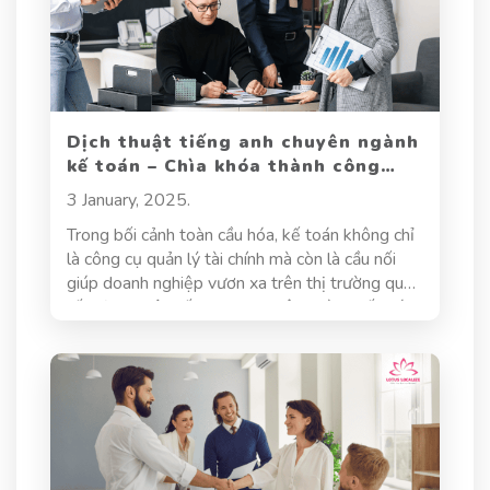
Dịch thuật tiếng anh chuyên ngành
kế toán – Chìa khóa thành công
trong kinh doanh quốc tế
3 January, 2025.
Trong bối cảnh toàn cầu hóa, kế toán không chỉ
là công cụ quản lý tài chính mà còn là cầu nối
giúp doanh nghiệp vươn xa trên thị trường quốc
tế. Dịch thuật tiếng Anh chuyên ngành kế toán
đã trở thành yếu tố không thể thiếu để đảm
bảo tính minh bạch, chính xác và chuyên nghiệp
trong giao dịch toàn cầu. Bài viết này sẽ cung
cấp một bức tranh toàn diện về vai trò, thách
thức và giải pháp trong lĩnh vực này.