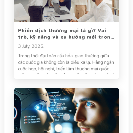
Phiên dịch thương mại là gì? Vai
trò, kỹ năng và xu hướng mới trong
lĩnh vực này
3 July, 2025.
Trong thời đại toàn cầu hóa, giao thương giữa
các quốc gia không còn là điều xa lạ. Hàng ngàn
cuộc họp, hội nghị, triển lãm thương mại quốc tế
diễn ra mỗi ngày, đòi hỏi sự kết nối không chỉ về
sản phẩm và dịch vụ, mà còn là sự thấu hiểu về
ngôn ngữ và văn hóa. Đây là lúc phiên dịch
thương mại đóng vai trò then chốt. Không đơn
thuần là người chuyển đổi ngôn ngữ, phiên dịch
viên thương mại là cầu nối quan trọng giúp
doanh nghiệp vượt qua rào cản giao tiếp, thúc
đẩy hợp tác và mở rộng thị trường. Bài viết này
sẽ giúp bạn hiểu rõ hơn về lĩnh vực này: từ định