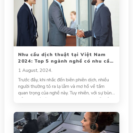
Nhu cầu dịch thuật tại Việt Nam
2024: Top 5 ngành nghề có nhu cầu
dịch thuật cao hiện nay
1 August, 2024.
Trước đây, khi nhắc đến biên phiên dịch, nhiều
người thường tỏ ra lạ lẫm và mơ hồ về tầm
quan trọng của nghề này. Tuy nhiên, với sự bùng
nổ trong các lĩnh vực như thương mại quốc tế,
công nghệ và dịch vụ đã dẫn đến một sự gia
tăng mạnh mẽ trong nhu cầu dịch thuật. Để đáp
ứng các yêu cầu ngày càng đa dạng và phức
tạp, ngành dịch thuật tại Việt Nam đã trải qua
những biến đổi đáng kể trong những năm gần