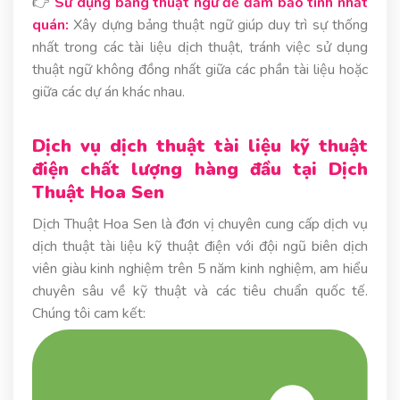
👉
Sử dụng bảng thuật ngữ để đảm bảo tính nhất
quán:
Xây dựng bảng thuật ngữ giúp duy trì sự thống
nhất trong các tài liệu dịch thuật, tránh việc sử dụng
thuật ngữ không đồng nhất giữa các phần tài liệu hoặc
giữa các dự án khác nhau.
Dịch vụ dịch thuật tài liệu kỹ thuật
điện chất lượng hàng đầu tại Dịch
Thuật Hoa Sen
Dịch Thuật Hoa Sen là đơn vị chuyên cung cấp dịch vụ
dịch thuật tài liệu kỹ thuật điện với đội ngũ biên dịch
viên giàu kinh nghiệm trên 5 năm kinh nghiệm, am hiểu
chuyên sâu về kỹ thuật và các tiêu chuẩn quốc tế.
Chúng tôi cam kết: