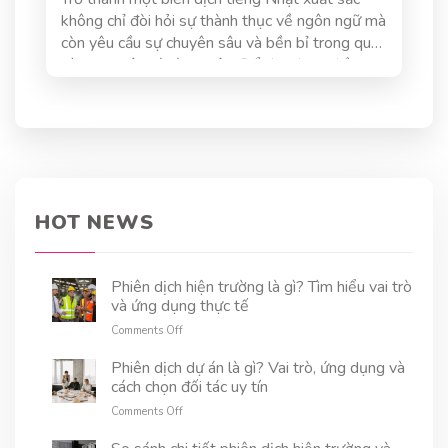
không chỉ đòi hỏi sự thành thục về ngôn ngữ mà
còn yêu cầu sự chuyên sâu và bền bỉ trong quá
trình học tập và rèn luyện. Để đạt được điều
này, việc nâng cao kỹ năng dịch thuật tiếng
Nhật đòi hỏi bạn phải có một chiến lược rõ ràng
và hiệu quả.
HOT NEWS
Phiên dịch hiện trường là gì? Tìm hiểu vai trò
và ứng dụng thực tế
on
Comments Off
Phiên
dịch
Phiên dịch dự án là gì? Vai trò, ứng dụng và
hiện
cách chọn đối tác uy tín
trường
on
Comments Off
là
Phiên
gì?
dịch