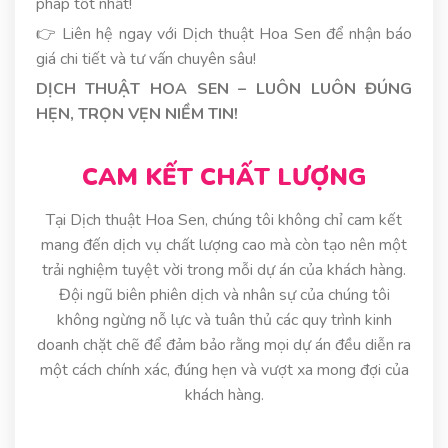
pháp tốt nhất!
👉 Liên hệ ngay với Dịch thuật Hoa Sen để nhận báo
giá chi tiết và tư vấn chuyên sâu!
DỊCH THUẬT HOA SEN – LUÔN LUÔN ĐÚNG
HẸN, TRỌN VẸN NIỀM TIN!
CAM KẾT CHẤT LƯỢNG
Tại Dịch thuật Hoa Sen, chúng tôi không chỉ cam kết
mang đến dịch vụ chất lượng cao mà còn tạo nên một
trải nghiệm tuyệt vời trong mỗi dự án của khách hàng.
Đội ngũ biên phiên dịch và nhân sự của chúng tôi
không ngừng nỗ lực và tuân thủ các quy trình kinh
doanh chặt chẽ để đảm bảo rằng mọi dự án đều diễn ra
một cách chính xác, đúng hẹn và vượt xa mong đợi của
khách hàng.