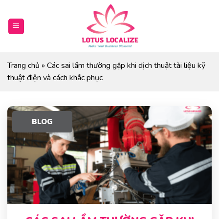
Skip
to
content
Trang chủ
»
Các sai lầm thường gặp khi dịch thuật tài liệu kỹ
thuật điện và cách khắc phục
BLOG