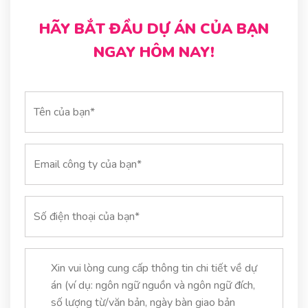
HÃY BẮT ĐẦU DỰ ÁN CỦA BẠN
NGAY HÔM NAY!