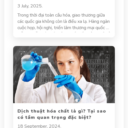
lĩnh vực này
3 July, 2025.
Trong thời đại toàn cầu hóa, giao thương giữa
các quốc gia không còn là điều xa lạ. Hàng ngàn
cuộc họp, hội nghị, triển lãm thương mại quốc tế
diễn ra mỗi ngày, đòi hỏi sự kết nối không chỉ về
sản phẩm và dịch vụ, mà còn là sự thấu hiểu về
ngôn ngữ và văn hóa. Đây là lúc phiên dịch
thương mại đóng vai trò then chốt. Không đơn
thuần là người chuyển đổi ngôn ngữ, phiên dịch
viên thương mại là cầu nối quan trọng giúp
doanh nghiệp vượt qua rào cản giao tiếp, thúc
đẩy hợp tác và mở rộng thị trường. Bài viết này
sẽ giúp bạn hiểu rõ hơn về lĩnh vực này: từ định
nghĩa, vai trò, kỹ năng cần có, đến những xu
hướng mới đang định hình tương lai của ngành
phiên dịch thương mại.
Dịch thuật hóa chất là gì? Tại sao
có tầm quan trọng đặc biệt?
18 September, 2024.