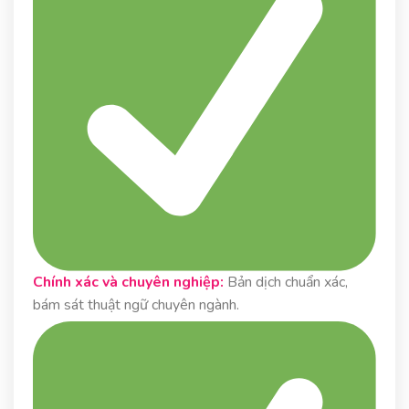
Chính xác và chuyên nghiệp:
Bản dịch chuẩn xác,
bám sát thuật ngữ chuyên ngành.