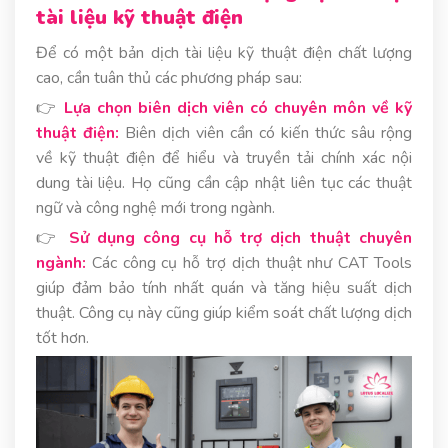
tài liệu kỹ thuật điện
Để có một bản dịch tài liệu kỹ thuật điện chất lượng
cao, cần tuân thủ các phương pháp sau:
👉
Lựa chọn biên dịch viên có chuyên môn về kỹ
thuật điện:
Biên dịch viên cần có kiến thức sâu rộng
về kỹ thuật điện để hiểu và truyền tải chính xác nội
dung tài liệu. Họ cũng cần cập nhật liên tục các thuật
ngữ và công nghệ mới trong ngành.
👉
Sử dụng công cụ hỗ trợ dịch thuật chuyên
ngành:
Các công cụ hỗ trợ dịch thuật như CAT Tools
giúp đảm bảo tính nhất quán và tăng hiệu suất dịch
thuật. Công cụ này cũng giúp kiểm soát chất lượng dịch
tốt hơn.