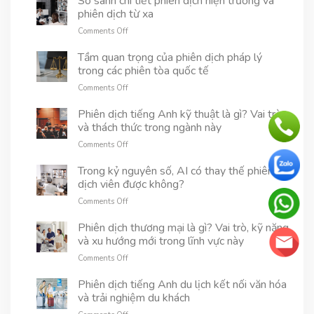
So sánh chi tiết phiên dịch hiện trường và
Tìm
dự
phiên dịch từ xa
hiểu
án
vai
on
Comments Off
là
trò
So
gì?
và
sánh
Tầm quan trọng của phiên dịch pháp lý
Vai
ứng
chi
trong các phiên tòa quốc tế
trò,
dụng
tiết
ứng
thực
on
Comments Off
phiên
dụng
tế
Tầm
dịch
và
quan
Phiên dịch tiếng Anh kỹ thuật là gì? Vai trò
hiện
cách
trọng
và thách thức trong ngành này
trường
chọn
của
và
đối
on
Comments Off
phiên
phiên
tác
Phiên
dịch
dịch
uy
dịch
Trong kỷ nguyên số, AI có thay thế phiên
pháp
từ
tín
tiếng
dịch viên được không?
lý
xa
Anh
trong
on
Comments Off
kỹ
các
Trong
thuật
phiên
kỷ
Phiên dịch thương mại là gì? Vai trò, kỹ năng
là
tòa
nguyên
và xu hướng mới trong lĩnh vực này
gì?
quốc
số,
Vai
tế
on
Comments Off
AI
trò
Phiên
có
và
dịch
Phiên dịch tiếng Anh du lịch kết nối văn hóa
thay
thách
thương
và trải nghiệm du khách
thế
thức
mại
phiên
trong