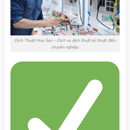
Dịch Thuật Hoa Sen – Dịch vụ dịch thuật kỹ thuật điện
chuyên nghiệp.