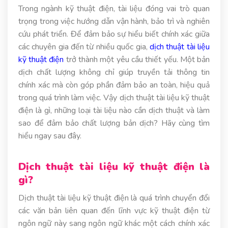
Trong ngành kỹ thuật điện, tài liệu đóng vai trò quan
trọng trong việc hướng dẫn vận hành, bảo trì và nghiên
cứu phát triển. Để đảm bảo sự hiểu biết chính xác giữa
các chuyên gia đến từ nhiều quốc gia,
dịch thuật tài liệu
kỹ thuật điện
trở thành một yêu cầu thiết yếu. Một bản
dịch chất lượng không chỉ giúp truyền tải thông tin
chính xác mà còn góp phần đảm bảo an toàn, hiệu quả
trong quá trình làm việc. Vậy dịch thuật tài liệu kỹ thuật
điện là gì, những loại tài liệu nào cần dịch thuật và làm
sao để đảm bảo chất lượng bản dịch? Hãy cùng tìm
hiểu ngay sau đây.
Dịch thuật tài liệu kỹ thuật điện là
gì?
Dịch thuật tài liệu kỹ thuật điện là quá trình chuyển đổi
các văn bản liên quan đến lĩnh vực kỹ thuật điện từ
ngôn ngữ này sang ngôn ngữ khác một cách chính xác