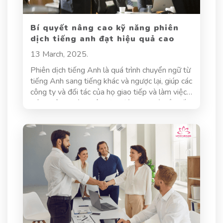
kinh tế toàn cầu.
Bí quyết nâng cao kỹ năng phiên
dịch tiếng anh đạt hiệu quả cao
13 March, 2025.
Phiên dịch tiếng Anh là quá trình chuyển ngữ từ
tiếng Anh sang tiếng khác và ngược lại, giúp các
công ty và đối tác của họ giao tiếp và làm việc
hiệu quả. Người phiên dịch đóng vai trò cầu nối
ngôn ngữ, giúp truyền tải không chỉ nội dung mà
còn cả ý nghĩa và cảm xúc của người nói. Đây là
một công việc đầy thách thức, đòi hỏi người
phiên dịch phải có kiến thức ngôn ngữ vững
chắc, am hiểu văn hóa, cùng với kỹ năng tư duy
logic và sáng tạo. Vậy làm thế nào để nâng cao
kỹ năng phiên dịch tiếng Anh, đạt hiệu quả cao
và chinh phục những thử thách trong nghề?