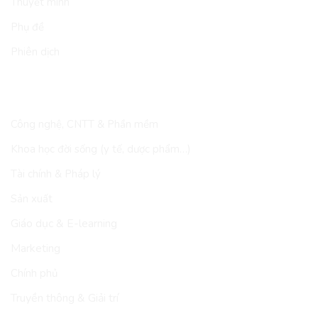
Thuyết minh
Phụ đề
Phiên dịch
LĨNH VỰC
Công nghệ, CNTT & Phần mềm
Khoa học đời sống (y tế, dược phẩm…)
Tài chính & Pháp lý
Sản xuất
Giáo dục & E-learning
Marketing
Chính phủ
Truyền thông & Giải trí