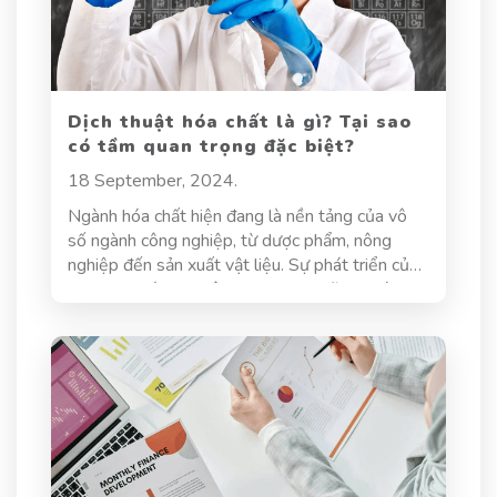
Dịch thuật hóa chất là gì? Tại sao
có tầm quan trọng đặc biệt?
18 September, 2024.
Ngành hóa chất hiện đang là nền tảng của vô
số ngành công nghiệp, từ dược phẩm, nông
nghiệp đến sản xuất vật liệu. Sự phát triển của
khoa học hóa học liên tục tạo ra những khám
phá mới, đòi hỏi việc chia sẻ kiến thức và công
nghệ trên phạm vi toàn cầu. Trong quá trình này,
dịch thuật hóa chất giữ vai trò vô cùng quan
trọng, góp phần thúc đẩy sự hợp tác quốc tế và
phát triển bền vững trong lĩnh vực hóa chất.