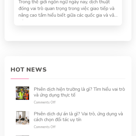
Trong thế giới ngôn ngữ ngày nay, dịch thuật
đóng vai trò quan trọng trong việc giao tiếp và
nâng cao tầm hiểu biết giữa các quốc gia và văn
hóa
HOT NEWS
Phiên dịch hiện trường là gì? Tìm hiểu vai trò
và ứng dụng thực tế
on
Comments Off
Phiên
dịch
Phiên dịch dự án là gì? Vai trò, ứng dụng và
hiện
cách chọn đối tác uy tín
trường
on
Comments Off
là
Phiên
gì?