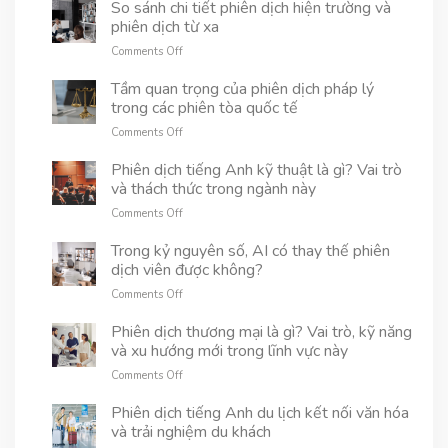
dịch
So sánh chi tiết phiên dịch hiện trường và
Tìm
dự
phiên dịch từ xa
hiểu
án
vai
on
Comments Off
là
trò
So
gì?
và
sánh
Tầm quan trọng của phiên dịch pháp lý
Vai
ứng
chi
trong các phiên tòa quốc tế
trò,
dụng
tiết
ứng
thực
on
Comments Off
phiên
dụng
tế
Tầm
dịch
và
quan
Phiên dịch tiếng Anh kỹ thuật là gì? Vai trò
hiện
cách
trọng
và thách thức trong ngành này
trường
chọn
của
và
đối
on
Comments Off
phiên
phiên
tác
Phiên
dịch
dịch
uy
dịch
Trong kỷ nguyên số, AI có thay thế phiên
pháp
từ
tín
tiếng
dịch viên được không?
lý
xa
Anh
trong
on
Comments Off
kỹ
các
Trong
thuật
phiên
kỷ
Phiên dịch thương mại là gì? Vai trò, kỹ năng
là
tòa
nguyên
và xu hướng mới trong lĩnh vực này
gì?
quốc
số,
Vai
tế
on
Comments Off
AI
trò
Phiên
có
và
dịch
Phiên dịch tiếng Anh du lịch kết nối văn hóa
thay
thách
thương
và trải nghiệm du khách
thế
thức
mại
phiên