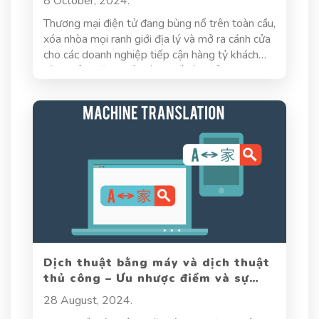
8 October, 2024.
Thương mại điện tử đang bùng nổ trên toàn cầu,
xóa nhòa mọi ranh giới địa lý và mở ra cánh cửa
cho các doanh nghiệp tiếp cận hàng tỷ khách
hàng tiềm năng. Vậy, làm thế nào để chinh phục
những thị trường mới, nơi ngôn ngữ và văn hóa
có thể là rào cản lớn? Câu trả lời nằm ở dịch
thuật tài liệu thương mại điện tử - chiếc chìa
khóa vàng mở ra cánh cửa thành công cho
doanh nghiệp trên thị trường quốc tế. Vậy dịch
tài liệu thương mại điện tử là gì? Tại sao nó lại
cần thiết trong việc phát triển thị trường? Hãy
cùng Hoa Sen tìm hiểu nhé!
Dịch thuật bằng máy và dịch thuật
thủ công – Ưu nhược điểm và sự
khác biệt
28 August, 2024.