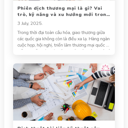
Phiên dịch thương mại là gì? Vai
trò, kỹ năng và xu hướng mới trong
lĩnh vực này
3 July, 2025.
Trong thời đại toàn cầu hóa, giao thương giữa
các quốc gia không còn là điều xa lạ. Hàng ngàn
cuộc họp, hội nghị, triển lãm thương mại quốc tế
diễn ra mỗi ngày, đòi hỏi sự kết nối không chỉ về
sản phẩm và dịch vụ, mà còn là sự thấu hiểu về
ngôn ngữ và văn hóa. Đây là lúc phiên dịch
thương mại đóng vai trò then chốt. Không đơn
thuần là người chuyển đổi ngôn ngữ, phiên dịch
viên thương mại là cầu nối quan trọng giúp
doanh nghiệp vượt qua rào cản giao tiếp, thúc
đẩy hợp tác và mở rộng thị trường. Bài viết này
sẽ giúp bạn hiểu rõ hơn về lĩnh vực này: từ định
nghĩa, vai trò, kỹ năng cần có, đến những xu
hướng mới đang định hình tương lai của ngành
phiên dịch thương mại.