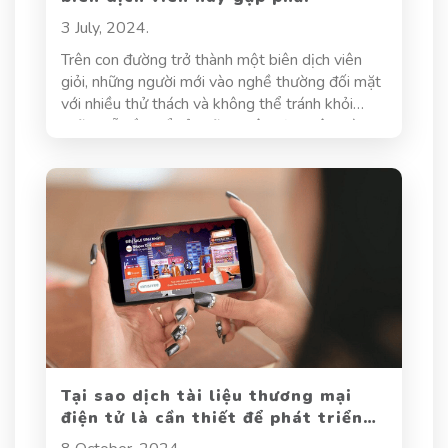
3 July, 2024.
Trên con đường trở thành một biên dịch viên
giỏi, những người mới vào nghề thường đối mặt
với nhiều thử thách và không thể tránh khỏi
những lỗi lầm kể cả những biên dịch viên giàu
kinh nghiệm. Bài viết dưới đây, hãy cùng Dịch
thuật Hoa Sen điểm qua 6 lỗi dịch thuật thường
gặp mà các biên dịch viên hay mắc phải.
Tại sao dịch tài liệu thương mại
điện tử là cần thiết để phát triển
thị trường?