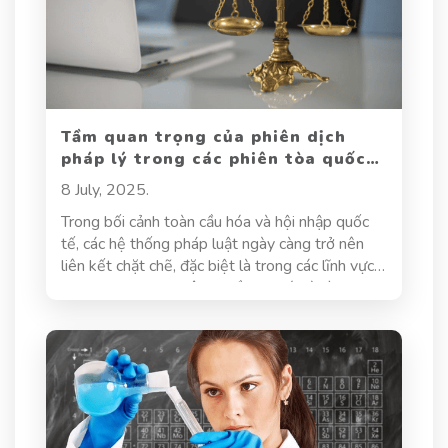
Tầm quan trọng của phiên dịch
pháp lý trong các phiên tòa quốc
tế
8 July, 2025.
Trong bối cảnh toàn cầu hóa và hội nhập quốc
tế, các hệ thống pháp luật ngày càng trở nên
liên kết chặt chẽ, đặc biệt là trong các lĩnh vực
như thương mại, nhân quyền, di trú, và hình sự
quốc tế. Điều này dẫn đến sự gia tăng nhanh
chóng của các phiên tòa có yếu tố nước ngoài,
nơi các bên liên quan sử dụng nhiều ngôn ngữ
khác nhau.