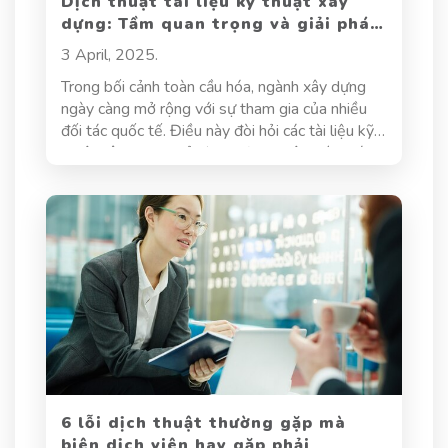
Dịch thuật tài liệu kỹ thuật xây
dựng: Tầm quan trọng và giải pháp
hiệu quả
3 April, 2025.
Trong bối cảnh toàn cầu hóa, ngành xây dựng
ngày càng mở rộng với sự tham gia của nhiều
đối tác quốc tế. Điều này đòi hỏi các tài liệu kỹ
thuật xây dựng phải được dịch thuật chính xác
để đảm bảo sự hiểu biết đồng nhất giữa các
bên liên quan. Một bản dịch chính xác không chỉ
giúp tối ưu hóa tiến độ thi công mà còn giảm
thiểu rủi ro về mặt kỹ thuật và pháp lý. Vậy dịch
thuật tài liệu kỹ thuật xây dựng là gì? Tại sao nó
lại đóng vai trò quan trọng trong ngành xây
dựng? Hãy cùng tìm hiểu chi tiết trong bài viết
dưới đây.
6 lỗi dịch thuật thường gặp mà
biên dịch viên hay gặp phải