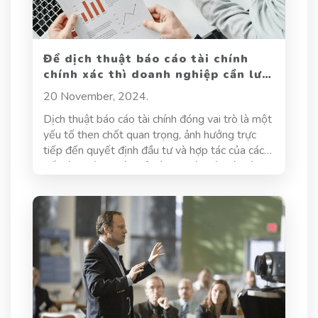
Để dịch thuật báo cáo tài chính
chính xác thì doanh nghiệp cần lưu
ý điều gì?
20 November, 2024.
Dịch thuật báo cáo tài chính đóng vai trò là một
yếu tố then chốt quan trọng, ảnh hưởng trực
tiếp đến quyết định đầu tư và hợp tác của các
đối tác nước ngoài. Bởi vì loại báo cáo này là
một tài liệu nội bộ vô cùng quan trọng, phản ánh
uy tín và năng lực của doanh nghiệp trên thị
trường quốc tế. Tuy nhiên, để đảm bảo tính
chính xác và nhất quán trong từng con số, từng
thuật ngữ, doanh nghiệp cần nắm vững những
nguyên tắc và quy trình đặc thù. Hãy cùng Dịch
thuật Hoa Sen khám phá những điều cần lưu ý
để tối ưu hóa quá trình dịch thuật báo cáo tài
chính, giúp doanh nghiệp tỏa sáng trên bản đồ