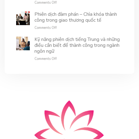
trong
on
Comments Off
là
dịch
ngành
Phiên
gì?
viên
này
dịch
Phiên dịch đàm phán – Chìa khóa thành
Vai
được
tiếng
công trong giao thương quốc tế
trò,
không?
Anh
kỹ
on
Comments Off
du
năng
Phiên
lịch
và
dịch
Kỹ năng phiên dịch tiếng Trung và những
kết
xu
đàm
điều cần biết để thành công trong ngành
nối
hướng
phán
văn
ngôn ngữ
mới
–
hóa
trong
on
Comments Off
Chìa
và
lĩnh
Kỹ
khóa
trải
vực
năng
thành
nghiệm
này
phiên
công
du
dịch
trong
khách
tiếng
giao
Trung
thương
và
quốc
những
tế
điều
cần
biết
để
thành
công
trong