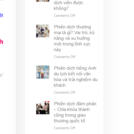
phiên
Anh
dịch viên được
tòa
kỹ
không?
quốc
thuật
ật
tế
là
on
Comments Off
gì?
Trong
Vai
kỷ
Phiên dịch thương
trò
nguyên
mại là gì? Vai trò, kỹ
và
số,
năng và xu hướng
h
thách
AI
mới trong lĩnh vực
thức
có
này
trong
thay
ngành
thế
on
Comments Off
này
phiên
Phiên
dịch
dịch
Phiên dịch tiếng Anh
viên
thương
du lịch kết nối văn
n”
được
mại
hóa và trải nghiệm du
không?
là
khách
gì?
Vai
on
Comments Off
trò,
Phiên
kỹ
dịch
Phiên dịch đàm phán
năng
tiếng
– Chìa khóa thành
và
Anh
công trong giao
xu
du
thương quốc tế
hướng
lịch
mới
kết
on
Comments Off
trong
nối
Phiên