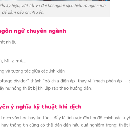
iều ký hiệu, viết tắt và đòi hỏi người dịch hiểu rõ ngữ cảnh
để đảm bảo chính xác.
 ngôn ngữ chuyên ngành
ất nhiều:
ad), MHz, mA…
g và tương tác giữa các linh kiện.
ltage divider” thành “bộ chia điện áp” thay vì “mạch phân áp” – 
gây hư hỏng thiết bị khi lắp ráp theo hướng dẫn.
ên ý nghĩa kỹ thuật khi dịch
 dịch văn học hay tin tức – đây là lĩnh vực đòi hỏi độ chính xác tuy
ừ hay thông tin cũng có thể dẫn đến hậu quả nghiêm trọng: thiết 