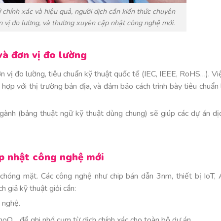
tử chính xác và hiệu quả, người dịch cần kiến thức chuyên
 vị đo lường, và thường xuyên cập nhật công nghệ mới.
và đơn vị đo lường
đơn vị đo lường, tiêu chuẩn kỹ thuật quốc tế (IEC, IEEE, RoHS…). Vi
hợp với thị trường bản địa, và đảm bảo cách trình bày tiêu chuẩn 
gành (bảng thuật ngữ kỹ thuật dùng chung) sẽ giúp các dự án dị
ập nhật công nghệ mới
 chóng mặt. Các công nghệ như chip bán dẫn 3nm, thiết bị IoT, 
h giả kỹ thuật giỏi cần:
 nghệ.
Q… để ghi nhớ cụm từ dịch chính xác cho toàn bộ dự án.