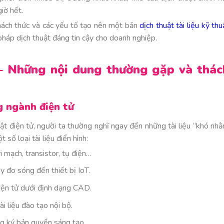
giờ hết.
thách thức và các yếu tố tạo nên một bản
dịch thuật tài liệu kỹ thu
pháp dịch thuật đáng tin cậy cho doanh nghiệp.
ử – Những nội dung thường gặp và thác
ng ngành điện tử
ật điện tử, người ta thường nghĩ ngay đến những tài liệu “khó nhằ
số loại tài liệu điển hình:
 mạch, transistor, tụ điện…
y đo sóng đến thiết bị IoT.
iện tử dưới định dạng CAD.
ài liệu đào tạo nội bộ.
ăng ký bản quyền sáng tạo.