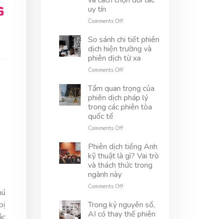
và cách chọn đối tác
là
G
uy tín
gì?
Tìm
on
Comments Off
hiểu
Phiên
vai
dịch
So sánh chi tiết phiên
trò
dự
dịch hiện trường và
và
án
phiên dịch từ xa
ứng
là
on
Comments Off
dụng
gì?
So
thực
Vai
sánh
Tầm quan trọng của
tế
trò,
chi
ứng
phiên dịch pháp lý
tiết
dụng
trong các phiên tòa
phiên
và
quốc tế
dịch
cách
hiện
on
Comments Off
chọn
trường
Tầm
đối
và
quan
Phiên dịch tiếng Anh
tác
phiên
trọng
uy
kỹ thuật là gì? Vai trò
dịch
của
tín
và thách thức trong
từ
phiên
ngành này
xa
dịch
pháp
on
Comments Off
hú
lý
Phiên
trong
dịch
bị
Trong kỷ nguyên số,
các
tiếng
AI có thay thế phiên
ác