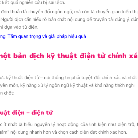
c kết quả nghiên cứu bị sai lệch.
hỉ đơn thuần là chuyển đổi ngôn ngữ, mà còn là chuyển giao kiến th
Người dịch cần hiểu rõ bản chất nội dung để truyền tải đúng ý, đú
ỉ dựa vào từ điển.
dựng: Tầm quan trọng và giải pháp hiệu quả
ột bản dịch kỹ thuật điện tử chính xá
c kỹ thuật điện tử – nơi thông tin phải tuyệt đối chính xác và nhất
uyên môn, kỹ năng xử lý ngôn ngữ kỹ thuật và khả năng thích nghi
n chốt:
ật điện – điện tử
 ít nhất là hiểu nguyên lý hoạt động của linh kiện như điện trở, 
ngấm” nội dung nhanh hơn và chọn cách diễn đạt chính xác hơn.