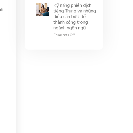
lĩnh
văn
dịch
Kỹ năng phiên dịch
nh
vực
hóa
đàm
tiếng Trung và những
này
và
phán
điều cần biết để
trải
–
thành công trong
nghiệm
Chìa
ngành ngôn ngữ
du
khóa
khách
thành
on
Comments Off
công
Kỹ
trong
năng
giao
phiên
thương
dịch
quốc
tiếng
tế
Trung
và
những
điều
cần
biết
để
thành
công
trong
ngành
ngôn
ngữ