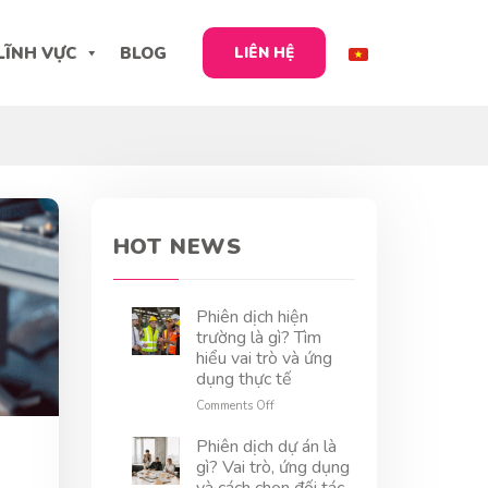
LĨNH VỰC
BLOG
LIÊN HỆ
HOT NEWS
Phiên dịch hiện
trường là gì? Tìm
hiểu vai trò và ứng
dụng thực tế
on
Comments Off
Phiên
dịch
Phiên dịch dự án là
hiện
gì? Vai trò, ứng dụng
trường