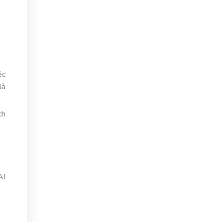
ệc
là
ch
AI