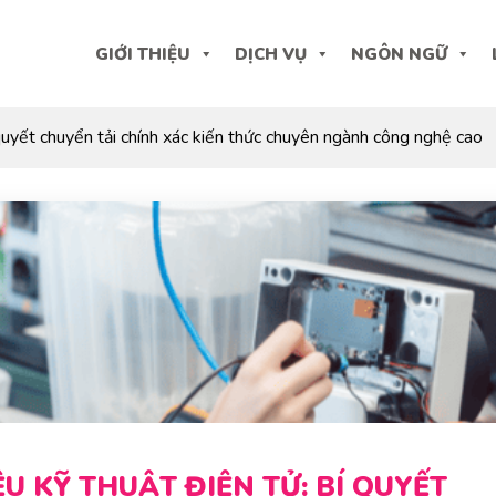
GIỚI THIỆU
DỊCH VỤ
NGÔN NGỮ
í quyết chuyển tải chính xác kiến thức chuyên ngành công nghệ cao
ỆU KỸ THUẬT ĐIỆN TỬ: BÍ QUYẾT