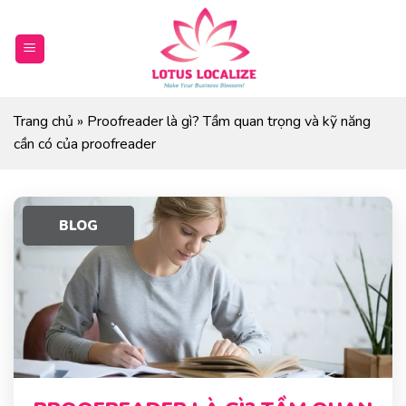
Skip
to
content
Trang chủ
»
Proofreader là gì? Tầm quan trọng và kỹ năng
cần có của proofreader
BLOG