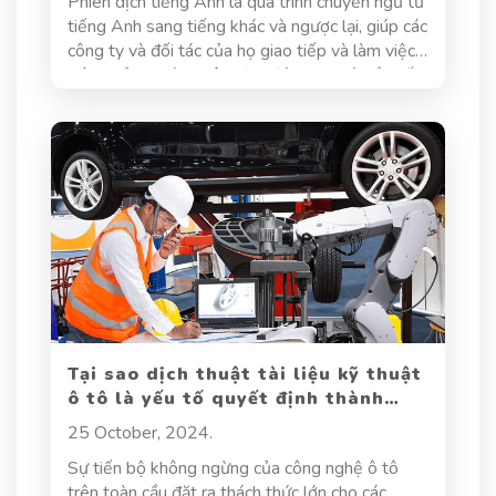
Phiên dịch tiếng Anh là quá trình chuyển ngữ từ
tiếng Anh sang tiếng khác và ngược lại, giúp các
công ty và đối tác của họ giao tiếp và làm việc
hiệu quả. Người phiên dịch đóng vai trò cầu nối
ngôn ngữ, giúp truyền tải không chỉ nội dung mà
còn cả ý nghĩa và cảm xúc của người nói. Đây là
một công việc đầy thách thức, đòi hỏi người
phiên dịch phải có kiến thức ngôn ngữ vững
chắc, am hiểu văn hóa, cùng với kỹ năng tư duy
logic và sáng tạo. Vậy làm thế nào để nâng cao
kỹ năng phiên dịch tiếng Anh, đạt hiệu quả cao
và chinh phục những thử thách trong nghề?
Tại sao dịch thuật tài liệu kỹ thuật
ô tô là yếu tố quyết định thành
công trong ngành ô tô?
25 October, 2024.
Sự tiến bộ không ngừng của công nghệ ô tô
trên toàn cầu đặt ra thách thức lớn cho các