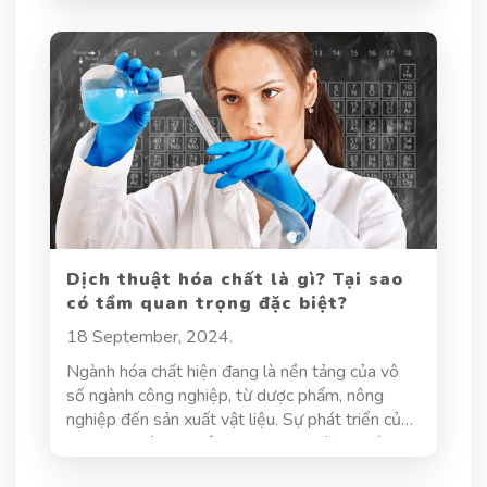
trong hành trình ấy, dịch thuật y khoa đóng vai
trò như một cây cầu nối quan trọng, đảm bảo sự
trao đổi thông tin chính xác và kịp thời, góp
phần mang đến sự sống và hạnh phúc cho con
người. Bài viết này sẽ phân tích tầm quan trọng
sống còn của dịch thuật y khoa đối với sự phát
triển và hiệu quả của ngành y tế.
Dịch thuật hóa chất là gì? Tại sao
có tầm quan trọng đặc biệt?
18 September, 2024.
Ngành hóa chất hiện đang là nền tảng của vô
số ngành công nghiệp, từ dược phẩm, nông
nghiệp đến sản xuất vật liệu. Sự phát triển của
khoa học hóa học liên tục tạo ra những khám
phá mới, đòi hỏi việc chia sẻ kiến thức và công