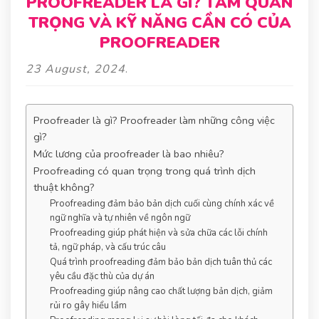
PROOFREADER LÀ GÌ? TẦM QUAN
TRỌNG VÀ KỸ NĂNG CẦN CÓ CỦA
PROOFREADER
23 August, 2024
.
Proofreader là gì? Proofreader làm những công việc
gì?
Mức lương của proofreader là bao nhiêu?
Proofreading có quan trọng trong quá trình dịch
thuật không?
Proofreading đảm bảo bản dịch cuối cùng chính xác về
ngữ nghĩa và tự nhiên về ngôn ngữ
Proofreading giúp phát hiện và sửa chữa các lỗi chính
tả, ngữ pháp, và cấu trúc câu
Quá trình proofreading đảm bảo bản dịch tuân thủ các
yêu cầu đặc thù của dự án
Proofreading giúp nâng cao chất lượng bản dịch, giảm
rủi ro gây hiểu lầm