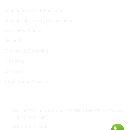
Công nghệ, CNTT & Phần mềm
Khoa học đời sống (y tế, dược phẩm…)
Tài chính & Pháp lý
Sản xuất
Giáo dục & E-learning
Marketing
Chính phủ
Truyền thông & Giải trí
LIÊN HỆ
Địa chỉ: Số 3, ngách 2, ngõ 183 Đặng Tiến Đông, Đống Đa,
Hà Nội, Việt Nam
ĐT: 0866.224.968