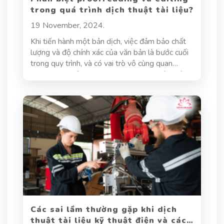
trong quá trình dịch thuật tài liệu?
19 November, 2024.
Khi tiến hành một bản dịch, việc đảm bảo chất
lượng và độ chính xác của văn bản là bước cuối
trong quy trình, và có vai trò vô cùng quan
trọng. Hai bước quan trọng trong quy trình này
là proofreading và editing. Mặc dù thường bị
nhầm lẫn và sử dụng thay thế cho nhau,
proofreading và editing không chỉ có các kỹ
thuật và mục đích riêng biệt mà còn ảnh hưởng
trực tiếp đến chất lượng bản dịch. Trong bài viết
này, chúng ta sẽ tìm hiểu về phân biệt giữa
proofreading và editing, từ mục đích và thời
điểm thực hiện cho đến các kỹ thuật và mức độ
can thiệp, để hiểu rõ hơn về cách mỗi bước góp
phần nâng cao chất lượng bản dịch.
Các sai lầm thường gặp khi dịch
thuật tài liệu kỹ thuật điện và cách