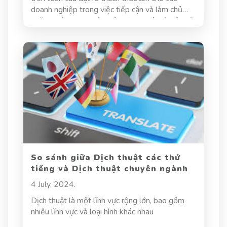
doanh nghiệp trong việc tiếp cận và làm chủ
những thành tựu mới nhất. Dịch thuật tài liệu kỹ
thuật ô tô chính là chìa khóa mở ra cánh cửa tri
thức, giúp các kỹ sư, nhà nghiên cứu và doanh
nghiệp Việt Nam tiếp cận kho tàng kiến thức,
kinh nghiệm và công nghệ tiên tiến từ các nước
phát triển, từ đó nâng cao năng lực cạnh tranh
và thúc đẩy sự phát triển của ngành công
nghiệp ô tô trong nước. Trong bài viết này, hãy
cùng dịch thuật Hoa Sen làm rõ lý do dịch thuật
tài liệu kỹ thuật ô tô là yếu tố quyết định thành
công trong ngành ô tô cũng như những thách
thức trong ngành này.
So sánh giữa Dịch thuật các thứ
tiếng và Dịch thuật chuyên ngành
4 July, 2024.
Dịch thuật là một lĩnh vực rộng lớn, bao gồm
nhiều lĩnh vực và loại hình khác nhau