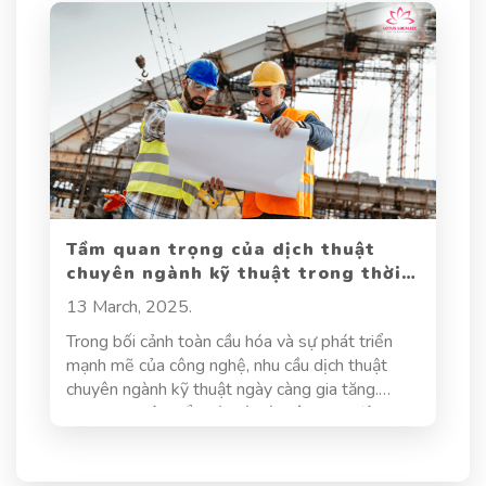
nghệ trên phạm vi toàn cầu. Trong quá trình này,
dịch thuật hóa chất giữ vai trò vô cùng quan
trọng, góp phần thúc đẩy sự hợp tác quốc tế và
phát triển bền vững trong lĩnh vực hóa chất.
Tầm quan trọng của dịch thuật
chuyên ngành kỹ thuật trong thời
đại công nghệ 4.0
13 March, 2025.
Trong bối cảnh toàn cầu hóa và sự phát triển
mạnh mẽ của công nghệ, nhu cầu dịch thuật
chuyên ngành kỹ thuật ngày càng gia tăng.
Doanh nghiệp, tổ chức và cá nhân hoạt động
trong các lĩnh vực kỹ thuật đều cần những bản
dịch chính xác để phục vụ sản xuất, nghiên cứu
và hợp tác quốc tế. Tuy nhiên, dịch thuật kỹ