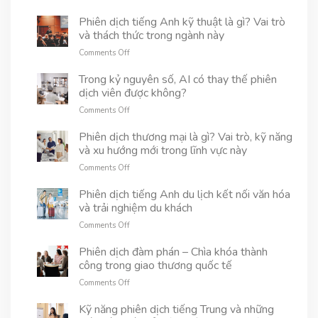
dụng
tế
Tầm
dịch
và
quan
Phiên dịch tiếng Anh kỹ thuật là gì? Vai trò
hiện
cách
trọng
và thách thức trong ngành này
trường
chọn
của
và
đối
on
Comments Off
phiên
phiên
tác
Phiên
dịch
dịch
uy
dịch
Trong kỷ nguyên số, AI có thay thế phiên
pháp
từ
tín
tiếng
dịch viên được không?
lý
xa
Anh
trong
on
Comments Off
kỹ
các
Trong
thuật
phiên
kỷ
Phiên dịch thương mại là gì? Vai trò, kỹ năng
là
tòa
nguyên
và xu hướng mới trong lĩnh vực này
gì?
quốc
số,
Vai
tế
on
Comments Off
AI
trò
Phiên
có
và
dịch
Phiên dịch tiếng Anh du lịch kết nối văn hóa
thay
thách
thương
và trải nghiệm du khách
thế
thức
mại
phiên
trong
on
Comments Off
là
dịch
ngành
Phiên
gì?
viên
này
dịch
Phiên dịch đàm phán – Chìa khóa thành
Vai
được
tiếng
công trong giao thương quốc tế
trò,
không?
Anh
kỹ
on
Comments Off
du
năng
Phiên
lịch
và
dịch
Kỹ năng phiên dịch tiếng Trung và những
kết
xu