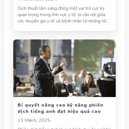
Dịch thuật lâm sàng đóng một vai trò cực kỳ
quan trọng trong lĩnh vực y tế, là cầu nối giữa
các chuyên gia y tế và bệnh nhân từ những nền
văn hóa và ngôn ngữ khác nhau. Sự chính xác
trong dịch thuật không chỉ giúp truyền đạt
thông tin một cách hiệu quả mà còn đảm bảo
rằng bệnh nhân nhận được sự chăm sóc tốt nhất
có thể. Khi thông tin y tế được dịch một cách
chính xác, bệnh nhân có thể hiểu rõ hơn về tình
trạng sức khỏe của mình, các phương pháp điều
trị cũng như các chỉ dẫn cần thiết, từ đó nâng
cao chất lượng chăm sóc và kết quả điều trị.
Bí quyết nâng cao kỹ năng phiên
dịch tiếng anh đạt hiệu quả cao
13 March, 2025.