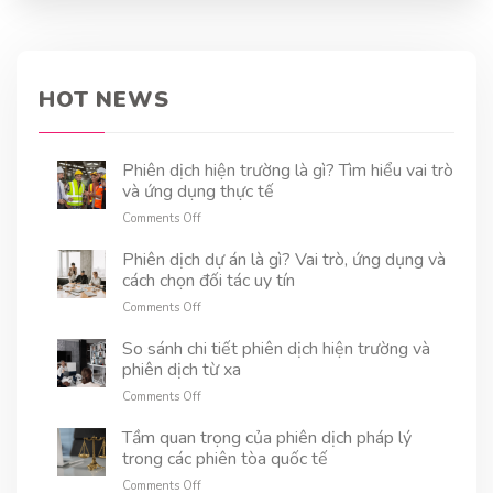
thuật không đơn thuần là việc chuyển đổi ngôn
ngữ mà còn đòi hỏi kiến thức chuyên môn sâu
rộng. Bài viết này sẽ giúp bạn hiểu rõ hơn về
dịch thuật chuyên ngành kỹ thuật, những thách
HOT NEWS
thức và cách lựa chọn dịch vụ uy tín.
Phiên dịch hiện trường là gì? Tìm hiểu vai trò
và ứng dụng thực tế
on
Comments Off
Phiên
dịch
Phiên dịch dự án là gì? Vai trò, ứng dụng và
hiện
cách chọn đối tác uy tín
trường
on
Comments Off
là
Phiên
gì?
dịch
So sánh chi tiết phiên dịch hiện trường và
Tìm
dự
phiên dịch từ xa
hiểu
án
vai
on
Comments Off
là
trò
So
gì?
và
sánh
Tầm quan trọng của phiên dịch pháp lý
Vai
ứng
chi
trong các phiên tòa quốc tế
trò,
dụng
tiết
ứng
thực
on
Comments Off
phiên