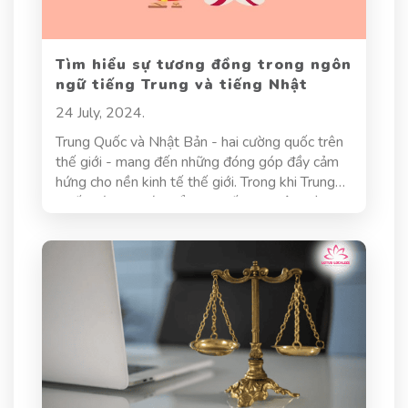
Tìm hiểu sự tương đồng trong ngôn
ngữ tiếng Trung và tiếng Nhật
24 July, 2024.
Trung Quốc và Nhật Bản - hai cường quốc trên
thế giới - mang đến những đóng góp đầy cảm
hứng cho nền kinh tế thế giới. Trong khi Trung
Quốc với sự phát triển kinh tế vượt bậc, thì
Nhật Bản lại nổi danh với sự sáng tạo và tiến bộ
khoa học. Điều này làm cho tiếng Trung và tiếng
Nhật không chỉ đơn giản là ngôn ngữ mà còn là
những phương tiện quan trọng trong việc nối
kết và phát triển kinh tế toàn cầu. Vậy bạn đã
biết đến sự tương đồng trong ngôn ngữ tiếng
Trung và tiếng Nhật chưa?