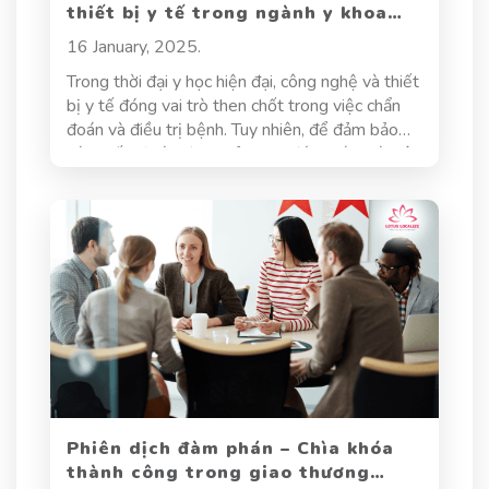
thiết bị y tế trong ngành y khoa
hiện đại
16 January, 2025.
Trong thời đại y học hiện đại, công nghệ và thiết
bị y tế đóng vai trò then chốt trong việc chẩn
đoán và điều trị bệnh. Tuy nhiên, để đảm bảo
các thiết bị này được sử dụng đúng cách và hiệu
quả trên toàn cầu, dịch thuật thiết bị y tế trở
nên vô cùng quan trọng. Từ hướng dẫn sử dụng,
thông số kỹ thuật đến báo cáo thử nghiệm lâm
sàng, tất cả đều cần được dịch một cách chính
xác để tránh sai sót, bảo vệ sức khỏe và tính
mạng con người.
Phiên dịch đàm phán – Chìa khóa
thành công trong giao thương