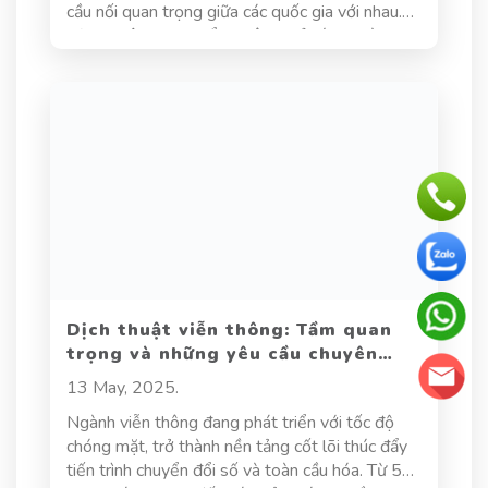
cầu nối quan trọng giữa các quốc gia với nhau.
Dịch thuật dược phẩm không chỉ có vai trò quan
trọng trong việc đảm bảo rằng thông tin về
thuốc, hướng dẫn sử dụng, mà còn đảm bảo cho
việc truyền tải thông tin y tế chính xác và hiệu
quả. Qua đó, không chỉ bảo vệ quyền lợi của
người bệnh mà còn góp phần nâng cao chất
lượng chăm sóc sức khỏe toàn cầu. Hãy cùng
khám phá vai trò và tầm quan trọng của dịch
thuật dược phẩm trong việc cải thiện sức khỏe
cộng đồng và thúc đẩy sự phát triển của ngành
y tế.
Dịch thuật viễn thông: Tầm quan
trọng và những yêu cầu chuyên
môn cần biết
13 May, 2025.
Ngành viễn thông đang phát triển với tốc độ
chóng mặt, trở thành nền tảng cốt lõi thúc đẩy
tiến trình chuyển đổi số và toàn cầu hóa. Từ 5G,