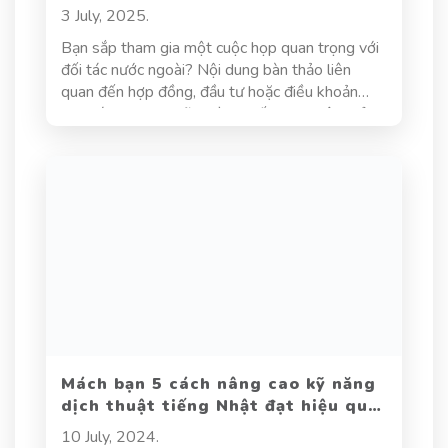
quốc tế
3 July, 2025.
Bạn sắp tham gia một cuộc họp quan trọng với
đối tác nước ngoài? Nội dung bàn thảo liên
quan đến hợp đồng, đầu tư hoặc điều khoản
hợp tác? Trong những tình huống như vậy, chỉ
giỏi ngoại ngữ thôi là chưa đủ. Bạn cần một
người phiên dịch đàm phán chuyên nghiệp –
người có thể thay bạn truyền tải thông điệp
chính xác, tinh tế và đúng bối cảnh. Trong môi
trường kinh doanh toàn cầu, một buổi đàm phán
hiệu quả đôi khi bắt đầu từ một... câu nói đúng
tông. Và người giữ nhịp cho toàn bộ cuộc chơi
ấy chính là phiên dịch viên.
Mách bạn 5 cách nâng cao kỹ năng
dịch thuật tiếng Nhật đạt hiệu quả
cao
10 July, 2024.