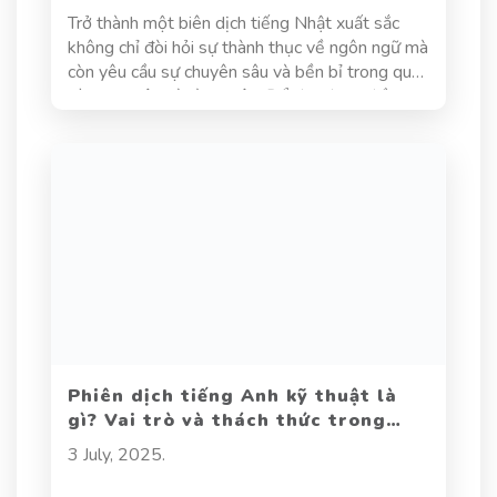
Trở thành một biên dịch tiếng Nhật xuất sắc
không chỉ đòi hỏi sự thành thục về ngôn ngữ mà
còn yêu cầu sự chuyên sâu và bền bỉ trong quá
trình học tập và rèn luyện. Để đạt được điều
này, việc nâng cao kỹ năng dịch thuật tiếng
Nhật đòi hỏi bạn phải có một chiến lược rõ ràng
và hiệu quả.
Phiên dịch tiếng Anh kỹ thuật là
gì? Vai trò và thách thức trong
ngành này
3 July, 2025.