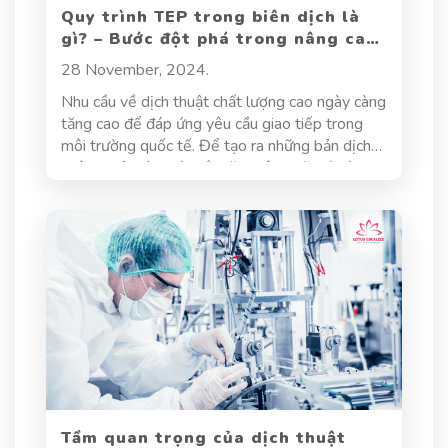
Quy trình TEP trong biên dịch là
gì? – Bước đột phá trong nâng cao
chất lượng dịch thuật
28 November, 2024.
Nhu cầu về dịch thuật chất lượng cao ngày càng
tăng cao để đáp ứng yêu cầu giao tiếp trong
môi trường quốc tế. Để tạo ra những bản dịch
không chỉ chính xác về mặt ngôn ngữ mà còn
phù hợp với văn hóa và ngữ cảnh, quy trình TEP
là vô cùng quan trọng. Bài viết này sẽ đi sâu
phân tích quy trình TEP và vai trò của nó trong
việc đáp ứng nhu cầu thực tế về dịch thuật chất
lượng cao, đồng thời lý giải tại sao quy trình này
được xem là tiêu chuẩn vàng trong ngành dịch
thuật.
Tầm quan trọng của dịch thuật