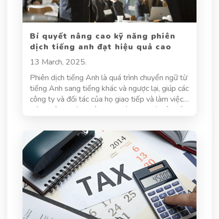
Bí quyết nâng cao kỹ năng phiên
dịch tiếng anh đạt hiệu quả cao
13 March, 2025.
Phiên dịch tiếng Anh là quá trình chuyển ngữ từ
tiếng Anh sang tiếng khác và ngược lại, giúp các
công ty và đối tác của họ giao tiếp và làm việc
hiệu quả. Người phiên dịch đóng vai trò cầu nối
ngôn ngữ, giúp truyền tải không chỉ nội dung mà
còn cả ý nghĩa và cảm xúc của người nói. Đây là
một công việc đầy thách thức, đòi hỏi người
phiên dịch phải có kiến thức ngôn ngữ vững
chắc, am hiểu văn hóa, cùng với kỹ năng tư duy
logic và sáng tạo. Vậy làm thế nào để nâng cao
kỹ năng phiên dịch tiếng Anh, đạt hiệu quả cao
và chinh phục những thử thách trong nghề?