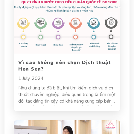
quả. Hôm nay, trong bài viết này, hãy cùng Dịch
thuật Hoa Sen tìm hiểu sâu hơn về tốc ký trong
phiên dịch cũng như các kĩ thuật và phần mềm
hỗ trợ kĩ năng này.
Vì sao không nên chọn Dịch thuật
Hoa Sen?
1 July, 2024.
Như chúng ta đã biết, khi tìm kiếm dịch vụ dịch
thuật chuyên nghiệp, điều quan trọng là tìm một
đối tác đáng tin cậy, có khả năng cung cấp bản
dịch chính xác, chất lượng cao và đặc biệt là sở
hữu đội ngũ biên phiên dịch là người bản xứ.
Dịch thuật Hoa sen có thể cung cấp cho khách
hàng mọi dịchh vụ biên phiên dịch ở đa dạng