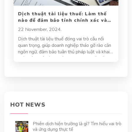
Dịch thuật tài liệu thuế: Làm thế
nào để đảm bảo tính chính xác và
an toàn dữ liệu thuế?
22 November, 2024.
Dịch thuật tài liệu thuế đóng vai trò cầu nối
quan trọng, giúp doanh nghiệp tháo gỡ rào cản
ngôn ngữ, đảm bảo tuân thủ pháp luật và khai
thác hiệu quả các cơ hội kinh doanh quốc tế. Tuy
nhiên, dịch thuật tài liệu thuế không chỉ đơn
thuần là chuyển đổi ngôn ngữ mà còn đòi hỏi sự
chính xác tuyệt đối, am hiểu pháp luật và bảo
mật thông tin ở mức độ cao. Vậy làm thế nào
để đảm bảo tính chính xác và an toàn dữ liệu
thuế trong quá trình dịch thuật? Bài viết này sẽ
đi sâu phân tích vai trò của dịch thuật tài liệu
HOT NEWS
thuế và đưa ra những giải pháp thiết thực giúp
doanh nghiệp giải quyết bài toán nan giải này.
Phiên dịch hiện trường là gì? Tìm hiểu vai trò
và ứng dụng thực tế