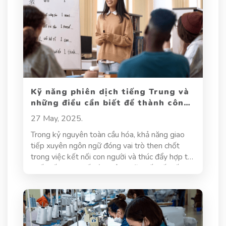
các ngôn ngữ. Tuy nhiên, có một loại "dịch vụ"
mà chúng tôi không nhận làm, đó chính là dịch
qua loa. Vậy, vì sao không nên chọn Dịch thuật
Hoa Sen nếu chỉ cần bản dịch qua loa? Chúng
tôi đã và đang làm gì để luôn hoàn thànhh dự án
một cách nghiêm chỉnh nhất? Hãy cùng Dịch
thuật Hoa Sen tìm hiểu ở phía dưới!
Kỹ năng phiên dịch tiếng Trung và
những điều cần biết để thành công
trong ngành ngôn ngữ
27 May, 2025.
Trong kỷ nguyên toàn cầu hóa, khả năng giao
tiếp xuyên ngôn ngữ đóng vai trò then chốt
trong việc kết nối con người và thúc đẩy hợp tác
quốc tế. Trong số các ngôn ngữ quốc tế, tiếng
Trung đang nổi lên như một công cụ giao tiếp
thiết yếu nhờ vào tầm ảnh hưởng ngày càng
mạnh mẽ của Trung Quốc trong các lĩnh vực
kinh tế, công nghệ và ngoại giao. Kéo theo đó,
kỹ năng phiên dịch tiếng Trung trở thành một