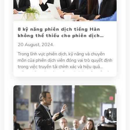
uy tín đến cách thức quản lý quy trình dịch thuật
hiệu quả.
8 kỹ năng phiên dịch tiếng Hàn
không thể thiếu cho phiên dịch
viên giỏi
20 August, 2024.
Trong lĩnh vực phiên dịch, kỹ năng và chuyên
môn của phiên dịch viên đóng vai trò quyết định
trong việc truyền tải chính xác và hiệu quả
thông điệp giữa các ngôn ngữ. Đặc biệt, đối với
phiên dịch viên tiếng Hàn, việc sở hữu những kỹ
năng chuyên môn vững vàng không chỉ giúp họ
vượt qua những thách thức ngôn ngữ mà còn
tạo nên sự khác biệt trong chất lượng dịch
thuật. Bài viết này sẽ giới thiệu 8 kỹ năng phiên
dịch tiếng Hàn thiết yếu mà mỗi phiên dịch viên
giỏi cần có.