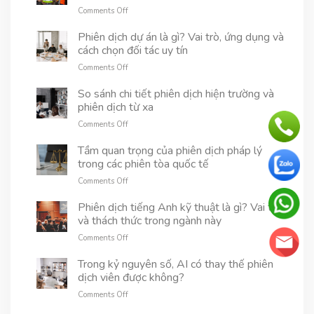
on
Comments Off
Phiên
dịch
Phiên dịch dự án là gì? Vai trò, ứng dụng và
hiện
cách chọn đối tác uy tín
trường
on
Comments Off
là
Phiên
gì?
dịch
So sánh chi tiết phiên dịch hiện trường và
Tìm
dự
phiên dịch từ xa
hiểu
án
vai
on
Comments Off
là
trò
So
gì?
và
sánh
Tầm quan trọng của phiên dịch pháp lý
Vai
ứng
chi
trong các phiên tòa quốc tế
trò,
dụng
tiết
ứng
thực
on
Comments Off
phiên
dụng
tế
Tầm
dịch
và
quan
Phiên dịch tiếng Anh kỹ thuật là gì? Vai trò
hiện
cách
trọng
và thách thức trong ngành này
trường
chọn
của
và
đối
on
Comments Off
phiên
phiên
tác
Phiên
dịch
dịch
uy
dịch
Trong kỷ nguyên số, AI có thay thế phiên
pháp
từ
tín
tiếng
dịch viên được không?
lý
xa
Anh
trong
on
Comments Off
kỹ
các
Trong
thuật
phiên