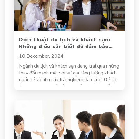
Hãy cùng Dich thuật Hoa Sen tìm hiểu về dịch
tài liệu kỹ thuật ngành may cũng như nhu cầu,
lợi ích, khó khăn của chuyên ngành đặc thù này.
Dịch thuật du lịch và khách sạn:
Những điều cần biết để đảm bảo
chất lượng dịch vụ
10 December, 2024.
Ngành du lịch và khách sạn đang trải qua những
thay đổi mạnh mẽ, với sự gia tăng lượng khách
quốc tế và nhu cầu trải nghiệm đa dạng. Để tạo
ấn tượng mạnh mẽ và cung cấp dịch vụ xuất
sắc, việc dịch thuật du lịch và khách sạn chính
xác và chuyên nghiệp trở thành yếu tố vô cùng
quan trọng, thể hiện chất lượng dịch vụ của khu
du lịch và khách sạn nơi đó. Trong bài viết này,
chúng ta sẽ khám phá những điều cần biết để
đảm bảo chất lượng dịch vụ dịch thuật du lịch
và khách sạn, từ việc lựa chọn đối tác dịch thuật