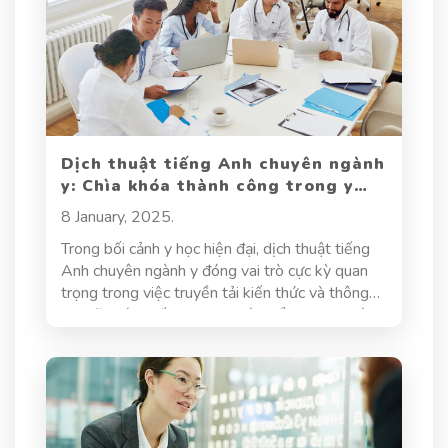
Dịch thuật tiếng Anh chuyên ngành
y: Chìa khóa thành công trong y
học quốc tế
8 January, 2025.
Trong bối cảnh y học hiện đại, dịch thuật tiếng
Anh chuyên ngành y đóng vai trò cực kỳ quan
trọng trong việc truyền tải kiến thức và thông
tin giữa các quốc gia. Sự phát triển nhanh chóng
của các phương pháp điều trị và nghiên cứu y tế
yêu cầu rằng các thông tin này phải được
chuyển tải chính xác và kịp thời, không chỉ trong
phạm vi quốc gia mà còn giữa các nền y học
khác nhau. Bài viết này sẽ đi sâu vào tầm quan
trọng của dịch thuật tiếng Anh trong ngành y,