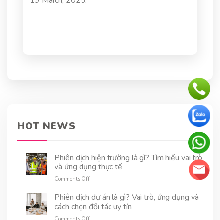
19 March, 2025.
HOT NEWS
Phiên dịch hiện trường là gì? Tìm hiểu vai trò
và ứng dụng thực tế
on
Comments Off
Phiên
dịch
Phiên dịch dự án là gì? Vai trò, ứng dụng và
hiện
cách chọn đối tác uy tín
trường
on
Comments Off