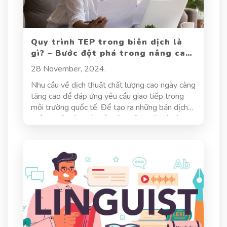
Quy trình TEP trong biên dịch là
gì? – Bước đột phá trong nâng cao
chất lượng dịch thuật
28 November, 2024.
Nhu cầu về dịch thuật chất lượng cao ngày càng
tăng cao để đáp ứng yêu cầu giao tiếp trong
môi trường quốc tế. Để tạo ra những bản dịch
không chỉ chính xác về mặt ngôn ngữ mà còn
phù hợp với văn hóa và ngữ cảnh, quy trình TEP
là vô cùng quan trọng. Bài viết này sẽ đi sâu
phân tích quy trình TEP và vai trò của nó trong
việc đáp ứng nhu cầu thực tế về dịch thuật chất
lượng cao, đồng thời lý giải tại sao quy trình này
được xem là tiêu chuẩn vàng trong ngành dịch
thuật.