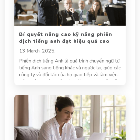
Bí quyết nâng cao kỹ năng phiên
dịch tiếng anh đạt hiệu quả cao
13 March, 2025.
Phiên dịch tiếng Anh là quá trình chuyển ngữ từ
tiếng Anh sang tiếng khác và ngược lại, giúp các
công ty và đối tác của họ giao tiếp và làm việc
hiệu quả. Người phiên dịch đóng vai trò cầu nối
ngôn ngữ, giúp truyền tải không chỉ nội dung mà
còn cả ý nghĩa và cảm xúc của người nói. Đây là
một công việc đầy thách thức, đòi hỏi người
phiên dịch phải có kiến thức ngôn ngữ vững
chắc, am hiểu văn hóa, cùng với kỹ năng tư duy
logic và sáng tạo. Vậy làm thế nào để nâng cao
kỹ năng phiên dịch tiếng Anh, đạt hiệu quả cao
và chinh phục những thử thách trong nghề?