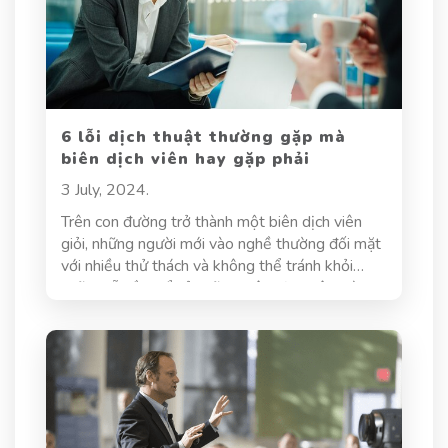
các thách thức gặp phải, cũng như các bí quyết
để đảm bảo chất lượng dịch thuật trong lĩnh
vực này.
6 lỗi dịch thuật thường gặp mà
biên dịch viên hay gặp phải
3 July, 2024.
Trên con đường trở thành một biên dịch viên
giỏi, những người mới vào nghề thường đối mặt
với nhiều thử thách và không thể tránh khỏi
những lỗi lầm kể cả những biên dịch viên giàu
kinh nghiệm. Bài viết dưới đây, hãy cùng Dịch
thuật Hoa Sen điểm qua 6 lỗi dịch thuật thường
gặp mà các biên dịch viên hay mắc phải.