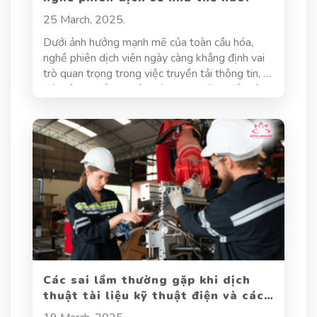
25 March, 2025.
Dưới ảnh hưởng mạnh mẽ của toàn cầu hóa,
nghề phiên dịch viên ngày càng khẳng định vai
trò quan trọng trong việc truyền tải thông tin, từ
đó mở ra nhiều cơ hội mới nhưng cũng đối diện
với vô vàn thách thức. Vậy nghề phiên dịch và
tương lai của nghề này sẽ như thế nào?
Các sai lầm thường gặp khi dịch
thuật tài liệu kỹ thuật điện và cách
khắc phục