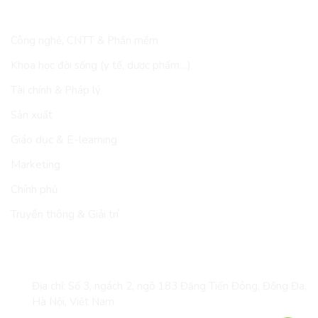
LĨNH VỰC
Công nghệ, CNTT & Phần mềm
Khoa học đời sống (y tế, dược phẩm…)
Tài chính & Pháp lý
Sản xuất
Giáo dục & E-learning
Marketing
Chính phủ
Truyền thông & Giải trí
LIÊN HỆ
Địa chỉ: Số 3, ngách 2, ngõ 183 Đặng Tiến Đông, Đống Đa,
Hà Nội, Việt Nam